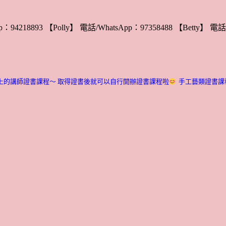
：94218893 【Polly】 電話/WhatsApp：97358488 【Betty】 電話/
上的講師證書課程～ 取得證書後就可以自行開辦證書課程啦
手工藝類證書課程介紹