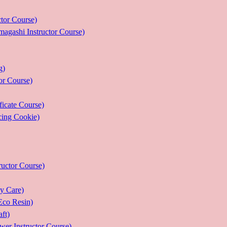
r Course)
 Instructor Course)
g)
 Course)
ate Course)
g Cookie)
or Course)
Care)
 Resin)
t)
structor Course)