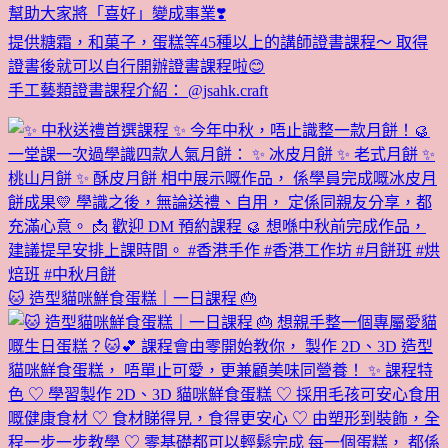
幫助大家將「喜好」變成事業❣️
提供糖霜，和菓子，蛋糕等45種以上的講師證書課程～ 取得
證書後就可以自行開辦證書課程啦😊
手工藝類證書課程介紹： @jsahk.craft
🐱 造型貓咪鮮食蛋糕｜一日課程 🎂