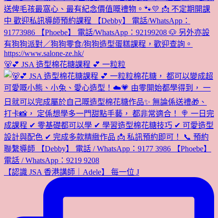
🐻💕 JSA 造型棉花糖課程 💕 一粒粒
【認識 JSA 香港講師｜Adele】 每一位 J