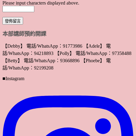
Please input characters displayed above.
本部講師預約開課
【Debby】 電話/WhatsApp：91773986 【Adele】 電
話/WhatsApp：94218893 【Polly】 電話/WhatsApp：97358488
【Betty】 電話/WhatsApp：93668896 【Phoebe】 電
話/WhatsApp：92199208
■Instagram