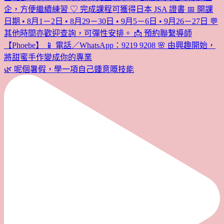
🌿 呢個暑假，學一項自己鍾意嘅技能