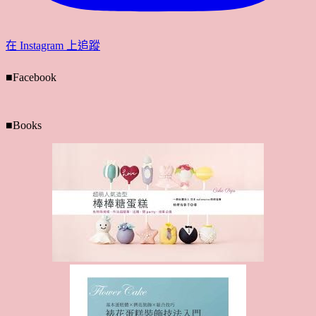
在 Instagram 上追蹤
■Facebook
■Books