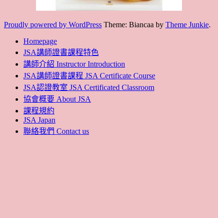
Proudly powered by WordPress
Theme: Biancaa by
Theme Junkie
.
Homepage
JSA講師證書課程特色
講師介紹 Instructor Introduction
JSA講師證書課程 JSA Certificate Course
JSA認證教室 JSA Certificated Classroom
協會概要 About JSA
課程規約
JSA Japan
聯絡我們 Contact us