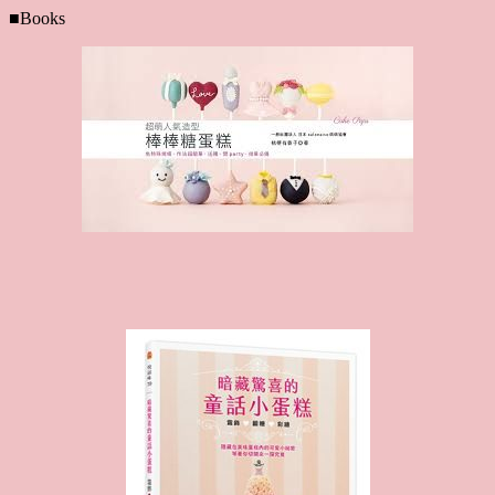
■Books