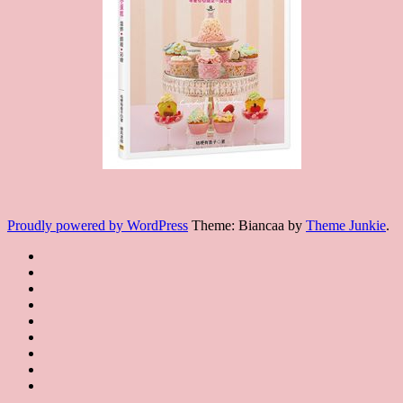
Proudly powered by WordPress
Theme: Biancaa by
Theme Junkie
.
Homepage
JSA
講
講
JSA
師
師
JSA
講
證
介
認
協
師
書
紹
課
證
會
證
JSA
Instructor
課
程
教
概
Japan
書
聯
Introduction
程
規