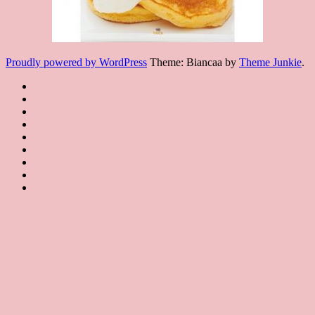
Proudly powered by WordPress
Theme: Biancaa by
Theme Junkie
.
Homepage
JSA
講
講
JSA
師
師
JSA
講
證
介
認
協
師
書
紹
課
證
會
證
JSA
Instructor
課
程
教
概
Japan
書
聯
Introduction
程
規
室
要
課
絡
特
約
JSA
About
程
我
Certificated
JSA
色
JSA
們
Classroom
Certificate
Contact
Course
us