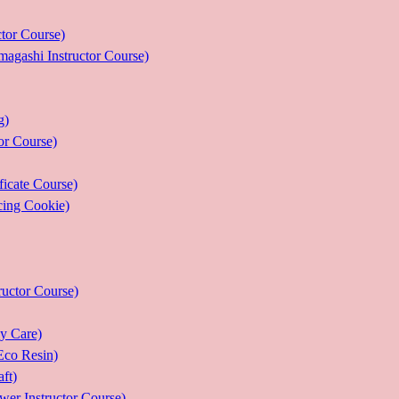
r Course)
 Instructor Course)
g)
 Course)
ate Course)
g Cookie)
or Course)
Care)
 Resin)
t)
structor Course)