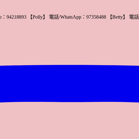
：94218893 【Polly】 電話/WhatsApp：97358488 【Betty】 電話/