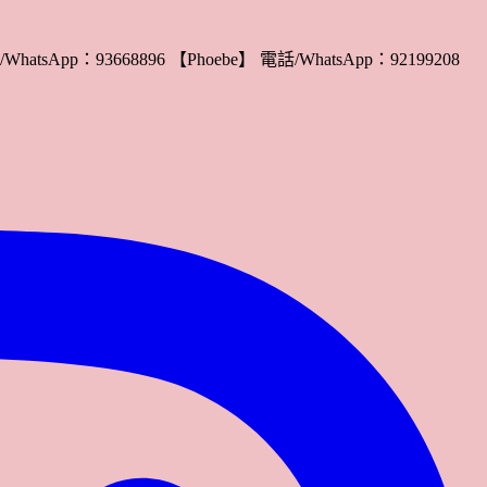
WhatsApp：93668896 【Phoebe】 電話/WhatsApp：92199208