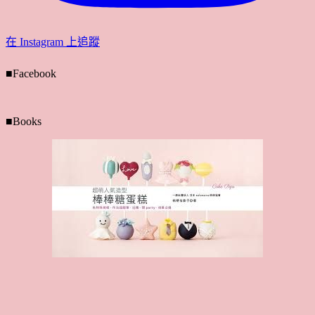
在 Instagram 上追蹤
■Facebook
■Books