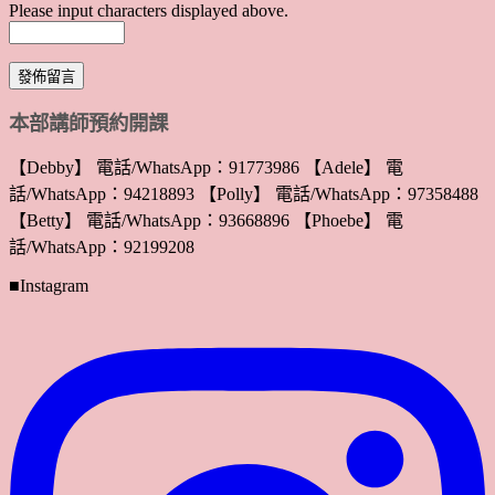
Please input characters displayed above.
本部講師預約開課
【Debby】 電話/WhatsApp：91773986 【Adele】 電
話/WhatsApp：94218893 【Polly】 電話/WhatsApp：97358488
【Betty】 電話/WhatsApp：93668896 【Phoebe】 電
話/WhatsApp：92199208
■Instagram