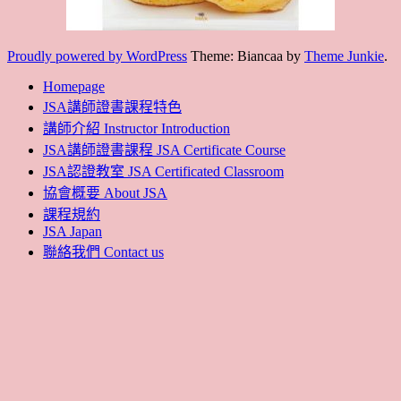
Proudly powered by WordPress
Theme: Biancaa by
Theme Junkie
.
Homepage
JSA講師證書課程特色
講師介紹 Instructor Introduction
JSA講師證書課程 JSA Certificate Course
JSA認證教室 JSA Certificated Classroom
協會概要 About JSA
課程規約
JSA Japan
聯絡我們 Contact us