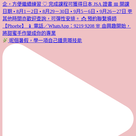
呢個暑假，學一項自己鍾意嘅技能