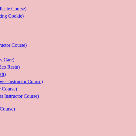
ate Course)
g Cookie)
or Course)
Care)
 Resin)
t)
structor Course)
Course)
ructor Course)
Course)