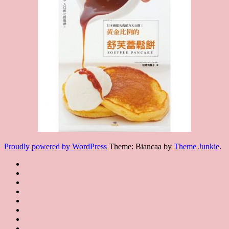
Proudly powered by WordPress
Theme: Biancaa by
Theme Junkie
.
Homepage
JSA
講
講
JSA
師
師
JSA
講
證
介
認
協
師
書
紹
課
證
會
證
JSA