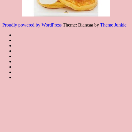
Proudly powered by WordPress
Theme: Biancaa by
Theme Junkie
.
Homepage
JSA
講
講
JSA
師
師
JSA
講
證
介
認
協
師
書
紹
課
證
會
證
JSA
Instructor
課
程
教
概
Japan
書
聯
Introduction
程
規
室
要
課
絡
特
約
JSA
About
程
我
Certificated
JSA
色
JSA
們
Classroom
Certificate
Contact
Course
us