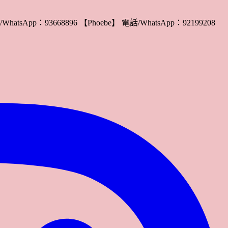
WhatsApp：93668896 【Phoebe】 電話/WhatsApp：92199208