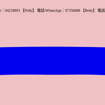
：94218893 【Polly】 電話/WhatsApp：97358488 【Betty】 電話/