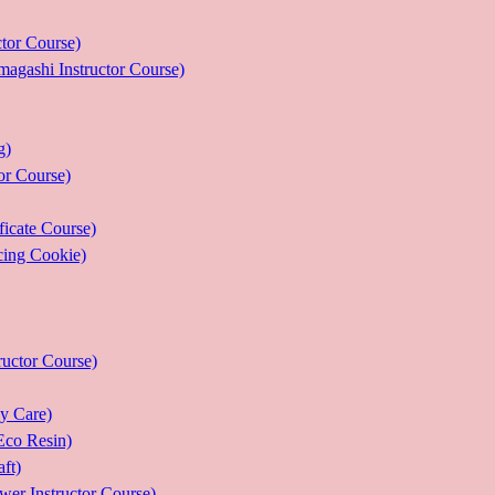
r Course)
 Instructor Course)
g)
 Course)
ate Course)
g Cookie)
or Course)
Care)
 Resin)
t)
structor Course)