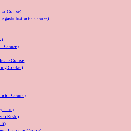
r Course)
 Instructor Course)
g)
 Course)
ate Course)
g Cookie)
or Course)
Care)
 Resin)
t)
structor Course)