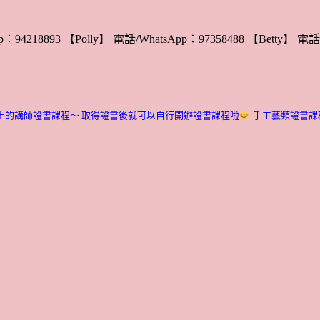
：94218893 【Polly】 電話/WhatsApp：97358488 【Betty】 電話/
上的講師證書課程～ 取得證書後就可以自行開辦證書課程啦
手工藝類證書課程介紹