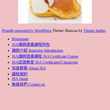
Proudly powered by WordPress
Theme: Biancaa by
Theme Junkie
.
Homepage
JSA講師證書課程特色
講師介紹 Instructor Introduction
JSA講師證書課程 JSA Certificate Course
JSA認證教室 JSA Certificated Classroom
協會概要 About JSA
課程規約
JSA Japan
聯絡我們 Contact us