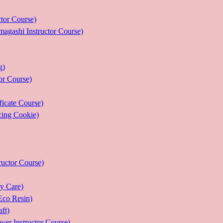
r Course)
 Instructor Course)
g)
 Course)
ate Course)
g Cookie)
or Course)
Care)
 Resin)
t)
structor Course)