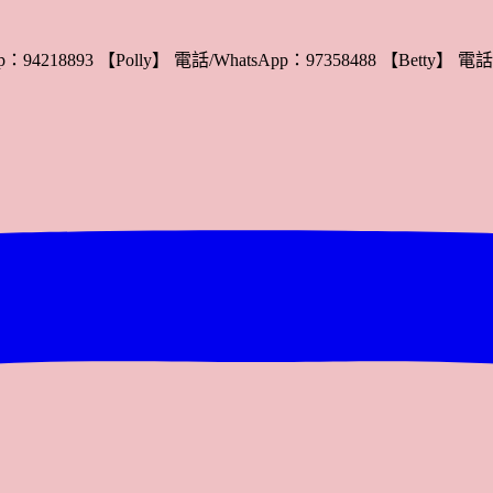
：94218893 【Polly】 電話/WhatsApp：97358488 【Betty】 電話/