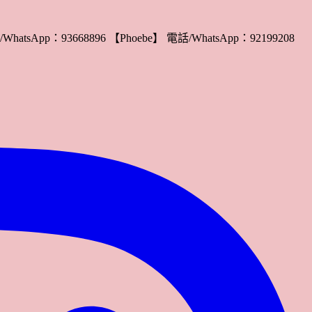
WhatsApp：93668896 【Phoebe】 電話/WhatsApp：92199208