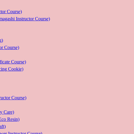
r Course)
 Instructor Course)
g)
 Course)
ate Course)
g Cookie)
or Course)
Care)
 Resin)
t)
structor Course)