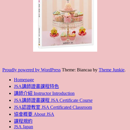
Proudly powered by WordPress
Theme: Biancaa by
Theme Junkie
.
Homepage
JSA講師證書課程特色
講師介紹 Instructor Introduction
JSA講師證書課程 JSA Certificate Course
JSA認證教室 JSA Certificated Classroom
協會概要 About JSA
課程規約
JSA Japan