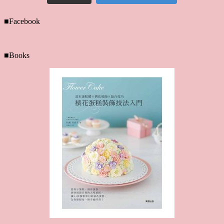
■Facebook
■Books