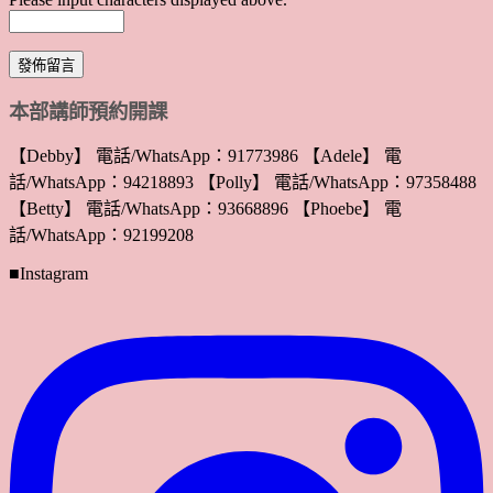
本部講師預約開課
【Debby】 電話/WhatsApp：91773986 【Adele】 電
話/WhatsApp：94218893 【Polly】 電話/WhatsApp：97358488
【Betty】 電話/WhatsApp：93668896 【Phoebe】 電
話/WhatsApp：92199208
■Instagram