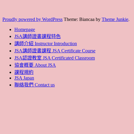
Proudly powered by WordPress
Theme: Biancaa by
Theme Junkie
.
Homepage
JSA講師證書課程特色
講師介紹 Instructor Introduction
JSA講師證書課程 JSA Certificate Course
JSA認證教室 JSA Certificated Classroom
協會概要 About JSA
課程規約
JSA Japan
聯絡我們 Contact us