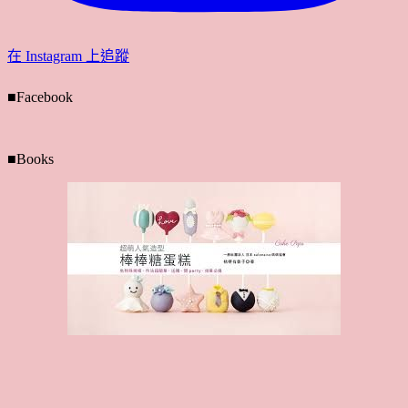
在 Instagram 上追蹤
■Facebook
■Books