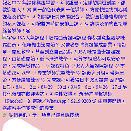
呢個暑假，學一項自己鍾意嘅技能