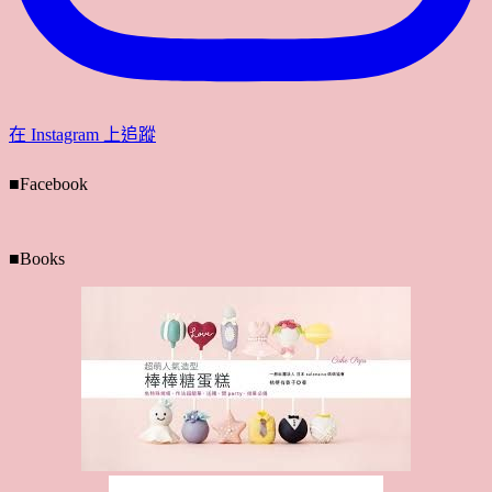
在 Instagram 上追蹤
■Facebook
■Books