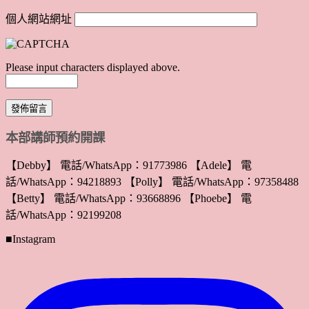
個人網站網址
Please input characters displayed above.
本部講師預約開課
【Debby】 電話/WhatsApp：91773986 【Adele】 電
話/WhatsApp：94218893 【Polly】 電話/WhatsApp：97358488
【Betty】 電話/WhatsApp：93668896 【Phoebe】 電
話/WhatsApp：92199208
■Instagram