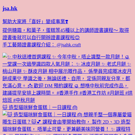
jsa.hk
幫助大家將「喜好」變成事業❣️
提供糖霜，和菓子，蛋糕等45種以上的講師證書課程～ 取得
證書後就可以自行開辦證書課程啦😊
手工藝類證書課程介紹： @jsahk.craft
🐱 造型貓咪鮮食蛋糕｜一日課程 🎂