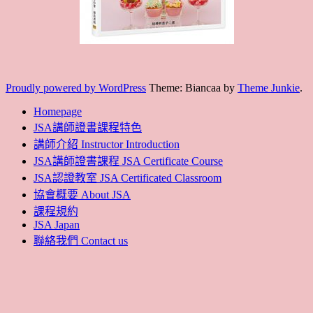
Proudly powered by WordPress
Theme: Biancaa by
Theme Junkie
.
Homepage
JSA講師證書課程特色
講師介紹 Instructor Introduction
JSA講師證書課程 JSA Certificate Course
JSA認證教室 JSA Certificated Classroom
協會概要 About JSA
課程規約
JSA Japan
聯絡我們 Contact us