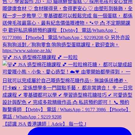
🐻💕 JSA 造型棉花糖課程 💕 一粒粒
【認識 JSA 香港講師｜Adele】 每一位 J