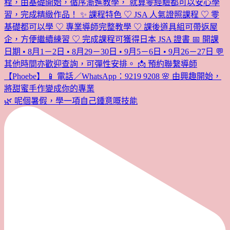
🌿 呢個暑假，學一項自己鍾意嘅技能