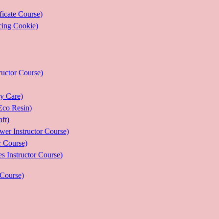
ate Course)
g Cookie)
or Course)
Care)
 Resin)
t)
structor Course)
Course)
ructor Course)
Course)