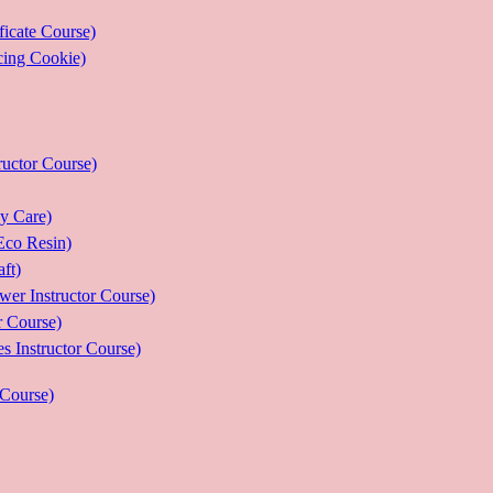
ate Course)
g Cookie)
or Course)
Care)
 Resin)
t)
structor Course)
Course)
ructor Course)
Course)