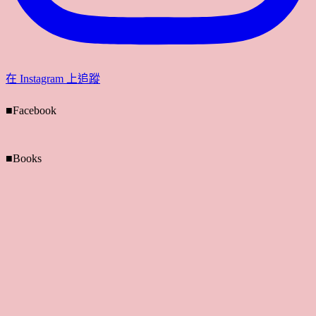
在 Instagram 上追蹤
■Facebook
■Books