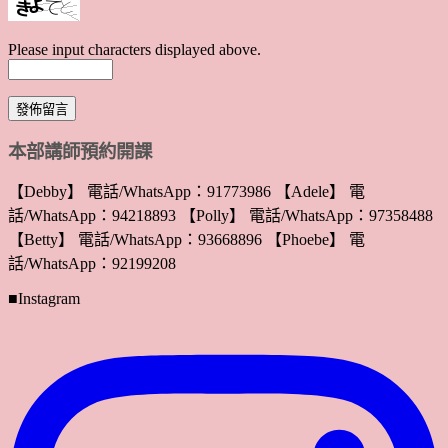
Please input characters displayed above.
本部講師預約開課
【Debby】 電話/WhatsApp：91773986 【Adele】 電
話/WhatsApp：94218893 【Polly】 電話/WhatsApp：97358488
【Betty】 電話/WhatsApp：93668896 【Phoebe】 電
話/WhatsApp：92199208
■Instagram