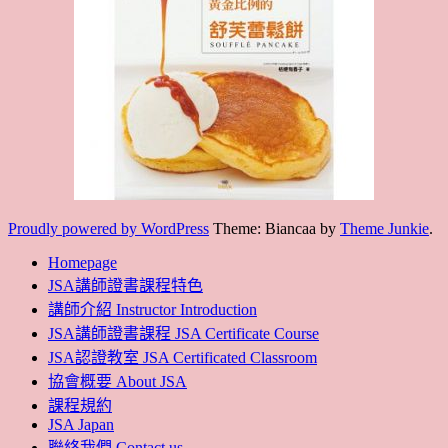
Proudly powered by WordPress
Theme: Biancaa by
Theme Junkie
.
Homepage
JSA講師證書課程特色
講師介紹 Instructor Introduction
JSA講師證書課程 JSA Certificate Course
JSA認證教室 JSA Certificated Classroom
協會概要 About JSA
課程規約
JSA Japan
聯絡我們 Contact us