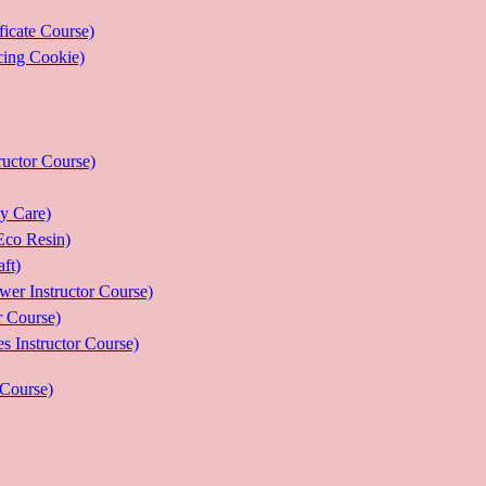
ate Course)
g Cookie)
or Course)
Care)
 Resin)
t)
structor Course)
Course)
ructor Course)
Course)