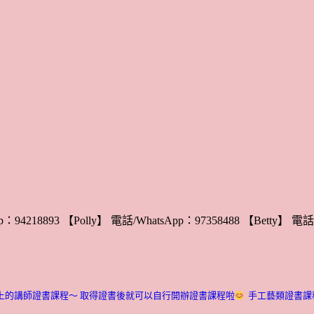
：94218893 【Polly】 電話/WhatsApp：97358488 【Betty】 電話/
上的講師證書課程～ 取得證書後就可以自行開辦證書課程啦
手工藝類證書課程介紹