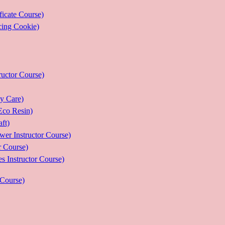
ate Course)
g Cookie)
or Course)
Care)
 Resin)
t)
structor Course)
Course)
ructor Course)
Course)