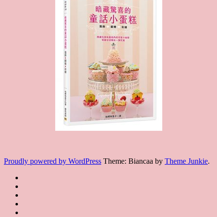
Proudly powered by WordPress
Theme: Biancaa by
Theme Junkie
.
Homepage
JSA
講
講
JSA
師
師
JSA
講