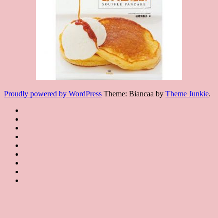
Proudly powered by WordPress
Theme: Biancaa by
Theme Junkie
.
Homepage
JSA
講
講
JSA
師
師
JSA
講
證
介
認
協
師
書
紹
課
證
會
證
JSA
Instructor
課
程
教
概
Japan
書
聯
Introduction
程
規
室
要
課
絡
特
約
JSA
About
程
我
Certificated
JSA
色
JSA
們
Classroom