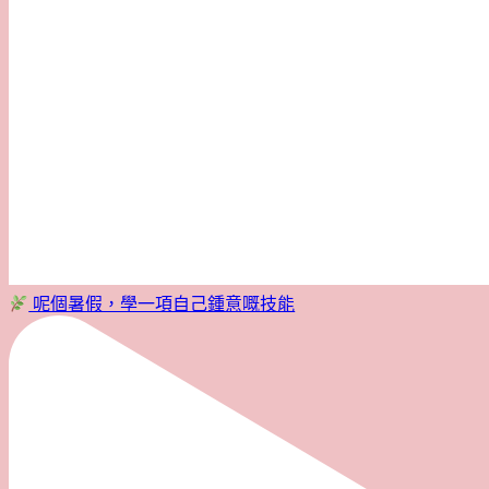
呢個暑假，學一項自己鍾意嘅技能