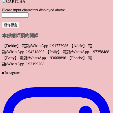
Please input characters displayed above.
本部講師預約開課
【Debby】 電話/WhatsApp：91773986 【Adele】 電
話/WhatsApp：94218893 【Polly】 電話/WhatsApp：97358488
【Betty】 電話/WhatsApp：93668896 【Phoebe】 電
話/WhatsApp：92199208
■Instagram