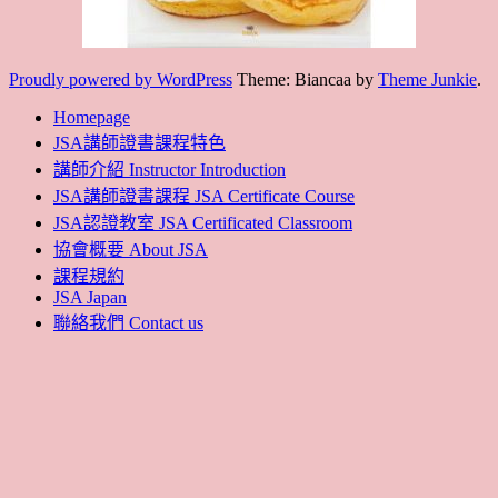
Proudly powered by WordPress
Theme: Biancaa by
Theme Junkie
.
Homepage
JSA講師證書課程特色
講師介紹 Instructor Introduction
JSA講師證書課程 JSA Certificate Course
JSA認證教室 JSA Certificated Classroom
協會概要 About JSA
課程規約
JSA Japan
聯絡我們 Contact us