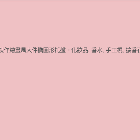
製作繪畫風大件橢圓形托盤。化妝品, 香水, 手工梘, 擴香