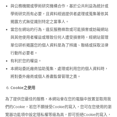
貓
與公務機關或學術研究機構合作，基於公共利益為統計或
貓
造
學術研究而有必要，且資料經過提供者處理或蒐集著依其
型
揭露方式無從識別特定之當事人。
甜
點
當您在網站的行為，違反服務條款或可能損害或妨礙網站
講
師
與其他使用者權益或導致任何人遭受損害時，經網站管理
證
單位研析揭露您的個人資料是為了辨識、聯絡或採取法律
書
課
行動所必要者。
程
有利於您的權益。
(KITTY
DECO
本網站委託廠商協助蒐集、處理或利用您的個人資料時，
SWEETS
將對委外廠商或個人善盡監督管理之責。
INSTRUCTOR
COURSE)
Cookie
之使用
狗
狗
為了提供您最佳的服務，本網站會在您的電腦中放置並取用我
造
型
們的Cookie，若您不願接受Cookie的寫入，您可在您使用的瀏
甜
覽器功能項中設定隱私權等級為高，即可拒絕Cookie的寫入，
點