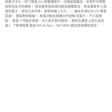
程
(DECO
STEAM
BUN
INSTRUCTOR
CERTIFICATE
COURSE)
豆
蓉
裱
花
&
豆
蓉
手
作
講
師
證
書
課
程
(BEAN