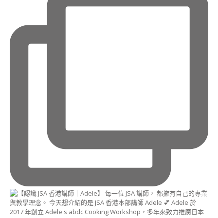
古
力
藝
術
講
師
證
書
課
程
造
型
蒸
饅
頭
藝
術
講
師
證
書
課