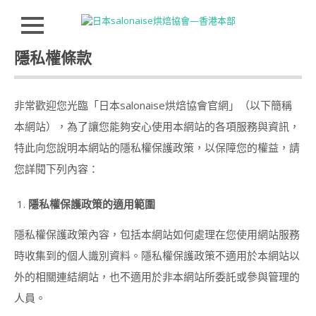
Close
Skip
隱私權條款
HOMEPAGE
to
content
JSA
講
非常歡迎您光臨「日本salonaise烘焙協會官網」（以下簡稱
師
證
本網站），為了讓您能夠安心使用本網站的各項服務與資訊，
書
特此向您說明本網站的隱私權保護政策，以保障您的權益，請
課
程
您詳閱下列內容：
特
色
隱私權保護政策的適用範圍
講
師
隱私權保護政策內容，包括本網站如何處理在您使用網站服務
介
時收集到的個人識別資料。隱私權保護政策不適用於本網站以
紹
INSTRUCTOR
外的相關連結網站，也不適用於非本網站所委託或參與管理的
INTRODUCTION
人員。
JSA