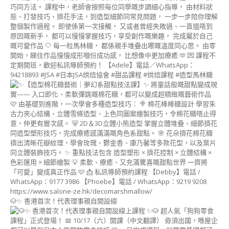
師
證
書
課
程
(MIZUGASHI
ART
INSTRUCTOR
COURSE)
干
菓
子
&
半
生
菓
子
講
師
證
🐶✨ 香港首次！代表理事親自開設線
書
課
程