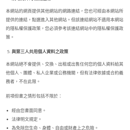
證
書
本網站的網頁提供其他網站的網路連結，您也可經由本網站所
課
提供的連結，點選進入其他網站。但該連結網站不適用本網站
程
的隱私權保護政策，您必須參考該連結網站中的隱私權保護政
狗
策。
狗
派
對
與第三人共用個人資料之政策
美
食
本網站絕不會提供、交換、出租或出售任何您的個人資料給其
講
師
他個人、團體、私人企業或公務機關，但有法律依據或合約義
證
務者，不在此限。
書
課
程
前項但書之情形包括不限於：
(DOGGY
PARTY
FOOD
經由您書面同意。
INSTRUCTOR
法律明文規定。
COURSE)
為免除您生命、身體、自由或財產上之危險。