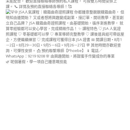
戚
風
蛋
糕
講
師
證
書
課
程
(CHIFFON
🌿 呢個暑假，學一項自己鍾意嘅技能
CAKE)
造
型
慕
斯
蛋
糕
講
師
證
書