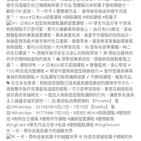
子
藝
術
講
師
證
書
課
程
(NERIKIRI
ART
INSTRUCTOR
COURSE)
MOCHI
藝
術
®
講
師
證
書
🌸 一天，帶你走進和菓子的細膩世界
課
程