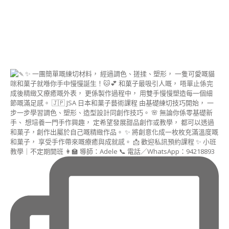
PASTE
FLOWER
&
CRAFT
INSTRUCTOR
COURSE)
啫
喱
藝
術
講
師
證
書
課
程
(JELLY
ART
INSTRUCTOR
COURSE)
MACARON