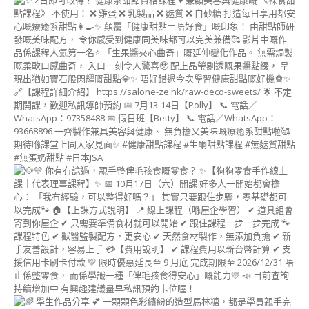
裱
花
蛋
糕
講
師
證
書
課
程
(FLOWER
CAKE
INSTRUCTOR
COURSE)
棒
棒
糖
蛋
糕
講
師
證
書