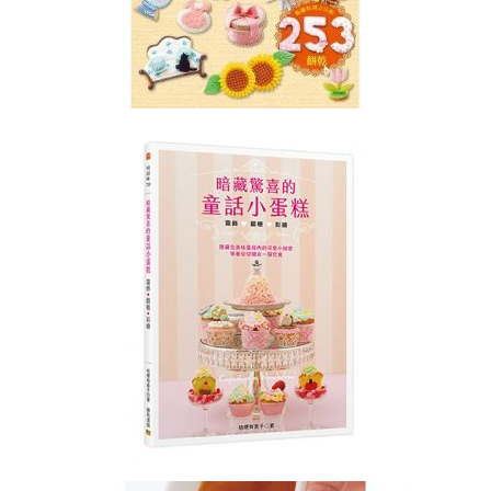
糖
霜
薑
餅
講
師
證
書
課
程
(GINGERBREAD
ICING
CERTIFICATE
COURSE)
書
法
藝
術
糖
霜
曲
奇
講