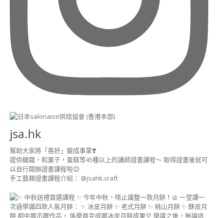
課
程
造
型
馬
林
糖
講
師
證
書
課
程
jsa.hk
造
幫助大家將「喜好」變成事業❣️
型
提供糖霜，和菓子，蛋糕等45種以上的講師證書課程～ 取得證書後就可
點
以自行開辦證書課程啦😊
心
手工藝類證書課程介紹： @jsahk.craft
講
師
證
書