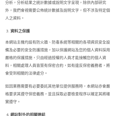
講
分析，分析結果之統計數據或說明文字呈現，除供內部研究
師
外，我們會視需要公佈統計數據及說明文字，但不涉及特定個
證
書
人之資料。
課
程
資料之保護
(DOGGY
SNACK)
本網站主機均設有防火牆、防毒系統等相關的各項資訊安全設
裸
備及必要的安全防護措施，加以保護網站及您的個人資料採用
食
甜
嚴格的保護措施，只由經過授權的人員才能接觸您的個人資
點
料，相關處理人員皆簽有保密合約，如有違反保密義務者，將
(RAW
DECO
會受到相關的法律處分。
SWEETS)
造
如因業務需要有必要委託其他單位提供服務時，本網站亦會嚴
型
格要求其遵守保密義務，並且採取必要檢查程序以確定其將確
棉
花
實遵守。
糖
講
網站對外的相關連結
師