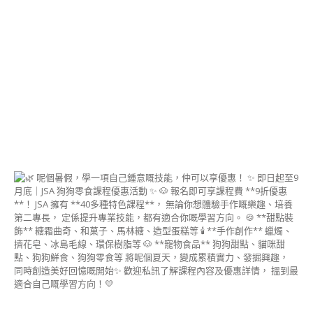
課
程
(MOUSSE
CAKE
ART
INSTRUCTOR
COURSE)
鮮
忌
廉
藝
術
造
型
蛋
糕
講
師
證
書
課
程
(WHIPPED