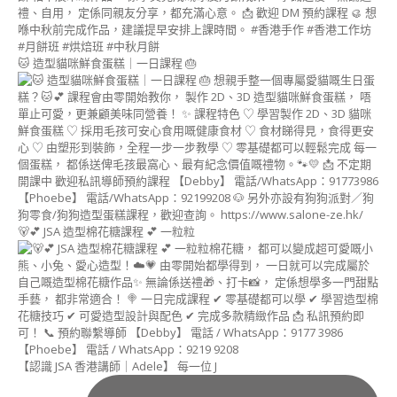
課
程
(DIM
SUM
🐱 造型貓咪鮮食蛋糕｜一日課程 🎂
ART
INSTRUCTOR
COURSE)
造
型
月
餅
講
師
🐻💕 JSA 造型棉花糖課程 💕 一粒粒
證
書
課
程
(MOONCAKE
ART
INSTRUCTOR
COURSE)
【認識 JSA 香港講師｜Adele】 每一位 J
朱