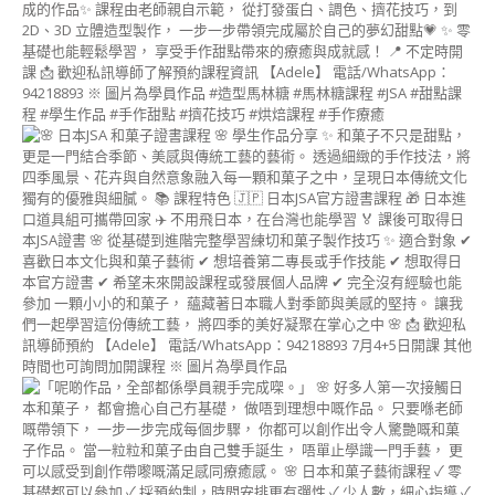
課
程
(CAKE
POP
INSTRUCTOR
COURSE)
日
本
和
菓
子
相
關
課
程
【新
版】
日
本
和
菓