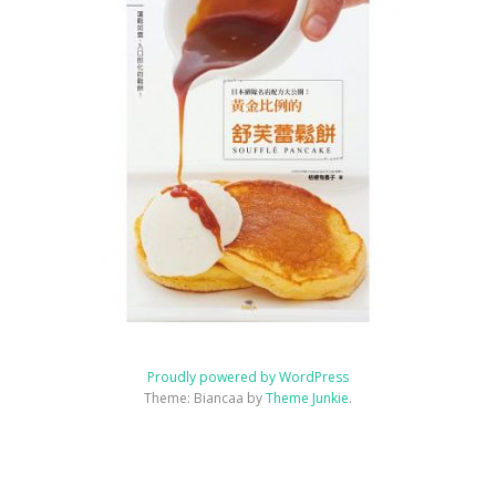
師
證
書
課
程
(CALLIGRAPHY
ICING
COOKIE)
3D
糖
霜
曲
奇
證
書
課
程
Proudly powered by WordPress
™
Theme: Biancaa by
Theme Junkie
.
~
首
飾
Homepage
JSA
講
JSA
JSA
協
課
JSA
聯
盒
講
師
講
認
會
程
Japan
絡