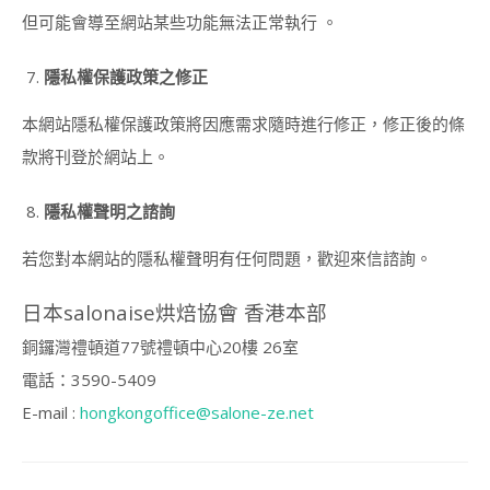
講
但可能會導至網站某些功能無法正常執行 。
師
證
隱私權保護政策之修正
書
課
程
本網站隱私權保護政策將因應需求隨時進行修正，修正後的條
(DOGGY
款將刊登於網站上。
DECO
SWEETS
INSTRUCTOR
隱私權聲明之諮詢
COURSE)
若您對本網站的隱私權聲明有任何問題，歡迎來信諮詢。
造
型
日本salonaise烘焙協會 香港本部
冬
甩
銅鑼灣禮頓道77號禮頓中心20樓 26室
講
師
電話：3590-5409
證
E-mail :
hongkongoffice@salone-ze.net
書
課
程