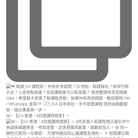
藝
術
講
師
證
書
課
程
(MACARON
ART
INSTRUCTOR
COURSE)
造
型
蛋
糕
相
關
課
📅✨【JSA 香港｜8月開課時間表】✨
程
造
型