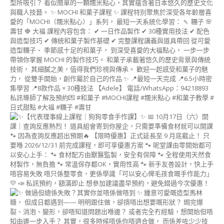
(MOCHI
ART
INSTRUCTOR
COURSE)
日
本
和
菓
子
藝
術
進
階
課
程
日
本
水
菓
子
講