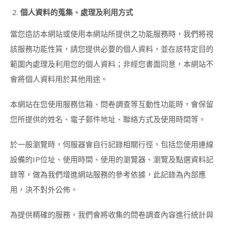
講
個人資料的蒐集、處理及利用方式
師
證
當您造訪本網站或使用本網站所提供之功能服務時，我們將視
書
課
該服務功能性質，請您提供必要的個人資料，並在該特定目的
程
範圍內處理及利用您的個人資料；非經您書面同意，本網站不
JSA
CERTIFICATE
會將個人資料用於其他用途。
COURSE
造
本網站在您使用服務信箱、問卷調查等互動性功能時，會保留
型
您所提供的姓名、電子郵件地址、聯絡方式及使用時間等。
甜
點
相
於一般瀏覽時，伺服器會自行記錄相關行徑，包括您使用連線
關
設備的IP位址、使用時間、使用的瀏覽器、瀏覽及點選資料記
課
程
錄等，做為我們增進網站服務的參考依據，此記錄為內部應
用，決不對外公佈。
狗
狗
零
為提供精確的服務，我們會將收集的問卷調查內容進行統計與
食