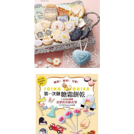
階
課
程
(ICING
COOKIE
MASTER
INSTRUCTOR
COURSE)
雕
塑
花
糖
霜
曲
奇
講
師
證
書
課
程