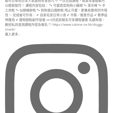
(HIGASHI
&
NAMAGASHI
INSTRUCTOR
COURSE)
日
載入更多...
式
饅
頭
藝
術
講
師
證
書
課
程
糖
霜
曲
奇