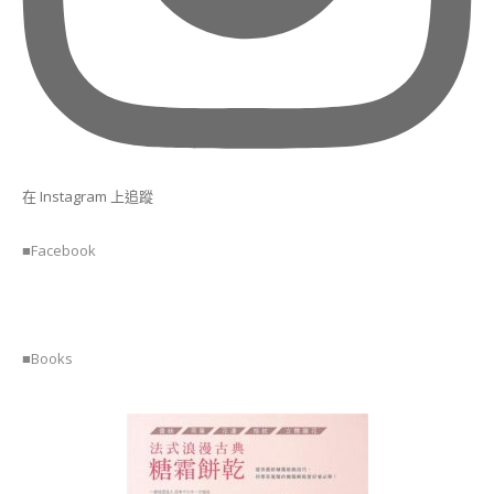
相
關
課
程
糖
霜
曲
奇
在 Instagram 上追蹤
講
師
證
■Facebook
書
課
程
( ICING
COOKIE
■Books
DECORATING)
糖
霜
曲
奇
進