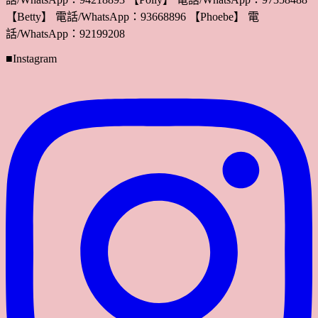
【Betty】 電話/WhatsApp：93668896 【Phoebe】 電
話/WhatsApp：92199208
■Instagram