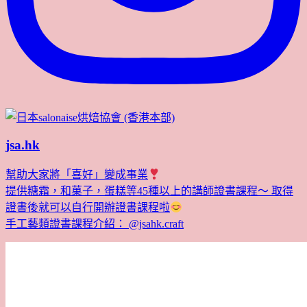
jsa.hk
幫助大家將「喜好」變成事業
提供糖霜，和菓子，蛋糕等45種以上的講師證書課程～ 取得
證書後就可以自行開辦證書課程啦
手工藝類證書課程介紹： @jsahk.craft