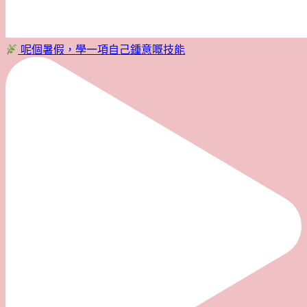
呢個暑假，學一項自己鍾意嘅技能