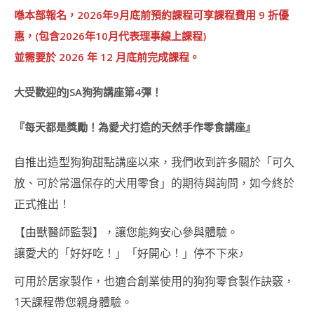
講
喺本部報名，2026年9月底前預約課程可享課程費用 9 折優
師
惠，(包含2026年10月代表理事線上課程)
證
書
並需要於 2026 年 12 月底前完成課程。
課
程
JSA
大受歡迎的JSA狗狗講座第4彈！
CERTIFICATE
COURSE
『每天都是獎勵！為愛犬打造的天然手作零食講座』
造型甜點 相關課程
自推出造型狗狗甜點講座以來，我們收到許多關於「可久
狗狗零食講師證書課
放、可於常溫保存的犬用零食」的期待與詢問，如今終於
程(DOGGY SNACK)
正式推出！
裸食甜點(RAW
DECO SWEETS)
【由獸醫師監製】，讓您能夠安心參與體驗。
讓愛犬的「好好吃！」「好開心！」停不下來♪
造型棉花糖講師證書
課程
可用於居家製作，也適合創業使用的狗狗零食製作訣竅，
狗狗派對美食講師證
1天課程帶您親身體驗。
書課程 (DOGGY