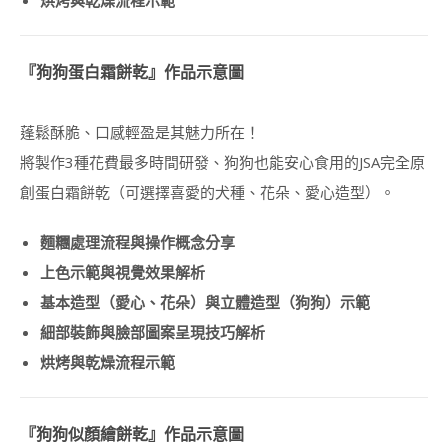
聯
絡
我
『狗狗蛋白霜餅乾
』
作品示意圖
們
CONTACT
US
蓬鬆酥脆、口感輕盈是其魅力所在！
將製作3種花費最多時間研發、狗狗也能安心食用的JSA完全原
創蛋白霜餅乾（可選擇喜愛的犬種、花朵、愛心造型）。
麵糰處理流程與操作概念分享
上色示範與視覺效果解析
基本造型（愛心、花朵）與立體造型（狗狗）示範
細部裝飾與臉部圖案呈現技巧解析
烘烤與乾燥流程示範
『狗狗似顏繪餅乾
』
作品示意圖