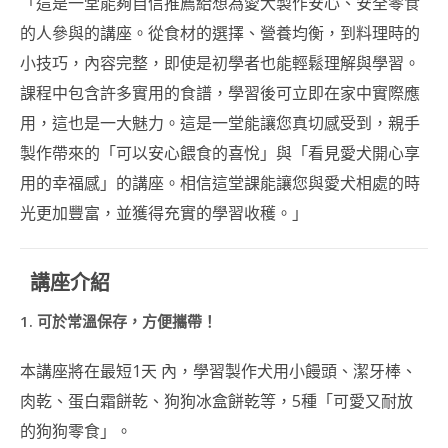
「這是一堂能夠自信推薦給想為愛犬製作安心、安全零食
證書課程
的人參與的講座。從食材的選擇、營養均衡，到料理時的
造型馬林糖講師證書
課程
小技巧，內容完整，即使是初學者也能輕鬆理解與學習。
課程中包含許多實用的食譜，學習後可立即在家中實際應
造型點心講師證書課
程 (DIM SUM ART
用，這也是一大魅力。這是一堂能讓您真切感受到，親手
INSTRUCTOR
製作帶來的「可以安心餵食的喜悅」與「看見愛犬開心享
COURSE)
用的幸福感」的講座。相信這堂課能讓您與愛犬相處的時
造型月餅講師證書課
光更加豐富，並獲得充實的學習收穫。」
程 (MOONCAKE ART
INSTRUCTOR
COURSE)
講座介紹
朱古力藝術講師證書
課程
1. 可於常溫保存，方便攜帶！
造型蒸饅頭藝術講師
證書課程 (DECO
本講座將在最短1天 內，學習製作犬用小饅頭、潔牙棒、
STEAM BUN
肉乾、蛋白霜餅乾、狗狗冰盒餅乾等，5種「可愛又耐放
INSTRUCTOR
CERTIFICATE
的狗狗零食」。
COURSE)