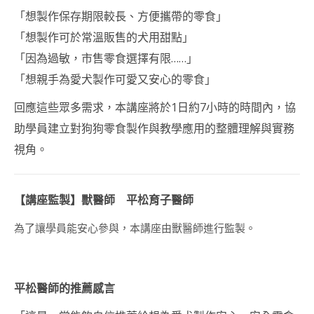
PARTY FOOD
「想製作保存期限較長、方便攜帶的零食」
INSTRUCTOR
COURSE)
「想製作可於常溫販售的犬用甜點」
「因為過敏，市售零食選擇有限……」
貓貓造型甜點講師證
書課程(KITTY DECO
「想親手為愛犬製作可愛又安心的零食」
SWEETS
INSTRUCTOR
回應這些眾多需求，本講座將於1日約7小時的時間內，協
COURSE)
助學員建立對狗狗零食製作與教學應用的整體理解與實務
狗狗造型甜點講師證
視角。
書課程 (DOGGY
DECO SWEETS
INSTRUCTOR
COURSE)
【講座監製】獸醫師 平松育子醫師
造型冬甩講師證書課
為了讓學員能安心參與，本講座由獸醫師進行監製。
程
FREE FROM造型甜點
講師證書課程
平松醫師的推薦感言
日式胖卡龍藝術講師