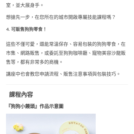
室，並大展身手。
棒棒糖蛋糕講師證書
課程 (CAKE POP
想搶先一步，在您所在的城市開啟專屬技能課程嗎？
INSTRUCTOR
COURSE)
4. 可販售狗狗零食！
日本和菓子 相關課程
這些不僅可愛，還能常溫保存、容易包裝的狗狗零食，在
【新版】日本和菓子
市集、網路販售，或委託至狗狗咖啡廳、寵物美容沙龍販
藝術講師證書課程
(NERIKIRI ART
售等，都有非常多的商機。
INSTRUCTOR
COURSE)
講座中也會教您申請流程、販售注意事項與包裝技巧。
MOCHI藝術®講師證
書課程(MOCHI ART
INSTRUCTOR
課程內容
COURSE)
『狗狗小饅頭
』
作品示意圖
日本和菓子藝術進階
課程
日本水菓子講師證書
課程 (MIZUGASHI