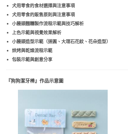
COURSE)
犬用零食的食材選擇與注意事項
犬用零食的販售原則與注意事項
雕塑花糖霜曲奇講師
證書課程
小饅頭麵糰製作流程示範與技巧解析
糖霜薑餅講師證書課
上色示範與視覺效果解析
程 (GINGERBREAD
小饅頭造型示範（搓圓、大理石花紋、花朵造型）
ICING CERTIFICATE
COURSE)
烘烤與乾燥流程示範
包裝示範與創意分享
書法藝術糖霜曲奇講
師證書課程
(CALLIGRAPHY
ICING COOKIE)
『狗狗潔牙棒
』
作品示意圖
3D糖霜曲奇證書課程
™ ~首飾盒~
造型麵包 相關課程
造型牛角包&丹麥酥
講師證書課程