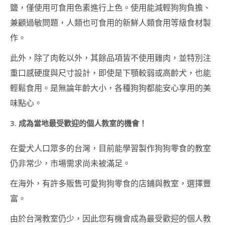
鹽，僅使用可食用色素進行上色。使用能減輕狗狗負擔、
造型慕斯蛋糕講師證
兼顧過敏問題，人類也可食用的新鮮人類食用等級食材製
書課程 (MOUSSE
CAKE ART
作。
INSTRUCTOR
COURSE)
此外，除了肉乾以外，其餘品項皆不使用雞肉，並特別注
重口感硬度與尺寸設計，即使是下顎較弱或高齡犬，也能
鮮忌廉藝術造型蛋糕
講師證書課程
輕鬆食用。是無論年齡大小，各種狗狗都能安心享用的美
(WHIPPED CREAM
CAKE INSTRUCTOR
味點心。
COURSE)
3. 成為當地最受歡迎的個人教室的機會！
派對裝飾蛋糕講師證
書課程 (PARTY
在愛犬人口眾多的台灣，目前能學習製作狗狗零食的教室
DECORATION CAKE
INSTRUCTOR
仍非常少，市場需求尚未被滿足。
COURSE)
在海外，有許多販售可愛狗狗零食的店鋪與教室，選擇豐
裱花蛋糕講師證書課
富。
程 (FLOWER CAKE
INSTRUCTOR
COURSE)
由於台灣教室仍少，因此您有機會成為最受歡迎的個人教