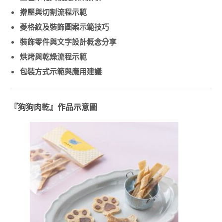
INSTRUCTOR
擀壓與切割流程示範
COURSE)
菱格紋及裝飾圖案示範技巧
透明蠟燭講師證書課
裝飾零件與文字設計概念分享
程 (CLEAR CANDLES
烘烤與乾燥流程示範
INSTRUCTOR
COURSE)
包裝方式示範與應用建議
純天然蜂蠟蠟燭講師
證書課程 (BEESWAX
CANDLES
『
狗狗肉乾
』
作品示意圖
INSTRUCTOR
COURSE)
LATTE ART
JSA LATTE ART 講師
證書課程 (LATTE ART
INSTRUCTOR
COURSE)
JSA
認