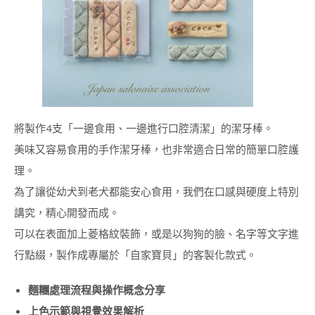
DECO造型麵包講師
證書課程 (DECO
BREAD INSTRUCTOR
COURSE)
手工藝 相關課程
狗狗天然護理用品講
師證書課程
™(DOGGY BODY
將製作4支「一邊食用、一邊進行口腔清潔」的潔牙棒。
CARE)
美味又容易食用的手作潔牙棒，也非常適合日常的簡單口腔護
透明&環保樹脂手工
理。
藝講師證書課程
為了讓從幼犬到老犬都能安心食用，我們在口感與硬度上特別
(CLEAR & ECO
RESIN)
講究，精心開發而成。
可以在表面加上菱格紋裝飾，或是以狗狗的臉、名字等文字進
環保樹脂手工藝™講
師證書課程 (ECO
行點綴，製作成專屬於「自家寶貝」的客製化款式。
RESIN CRAFT)
日式唧花手工梘講師
麵糰處理流程與操作概念分享
證書課程 (PIPING
上色示範與視覺效果解析
SOAP FLOWER