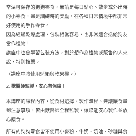
常溫可保存的狗狗零食，無論是每日點心、散步或外出時
豆蓉裱花&豆蓉手作
的小零食，還是訓練時的獎勵，在各種日常情境中都非常
講師證書課程 (BEAN
PASTE FLOWER &
好使用的手作零食。
CRAFT INSTRUCTOR
因為經過乾燥處理，包裝相當容易，也非常適合送給狗友
COURSE)
當作禮物！
啫喱藝術講師證書課
程 (JELLY ART
講座中也會學習包裝方法，對於想作為禮物或販售的人來
INSTRUCTOR
說，特別推薦。
COURSE)
（講座中將使用烤箱與乾果機。）
MACARON藝術講師
證書課程
2. 獸醫師監製，安心有保障！
(MACARON ART
INSTRUCTOR
COURSE)
本講座的課程內容，從食材選擇、製作流程、建議餵食量
到注意事項，皆由獸醫師全程監製，讓您能安心製作並放
造型蛋糕 相關課程
心餵食。
造型戚風蛋糕講師證
書課程 (CHIFFON
所有的狗狗零食皆不使用小麥粉、牛奶、奶油、砂糖與食
CAKE)