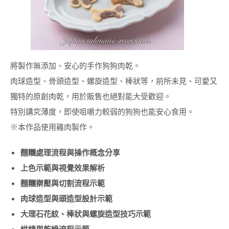
證
教
室
JSA
CERTIFICATED
CLASSROOM
將製作無添加、安心的手作狗狗肉乾。
協
肉球造型、骨頭造型、螺旋造型、棒狀等，前所未見、可愛又
會
概
獨特的原創肉乾，用於販售也絕對能大受歡迎。
要
特別講究薄度，即使咀嚼力較弱的狗狗也能安心食用。
ABOUT
JSA
※本作品使用雞肉製作。
隱私權條款
麵糰處理流程與操作概念分享
課
上色示範與視覺效果解析
程
麵糰擀壓與切割流程示範
規
約
肉球造型與頭造型設計示範
JSA
大理石花紋、棒狀與螺旋造型技巧示範
JAPAN
烘烤與乾燥流程示範