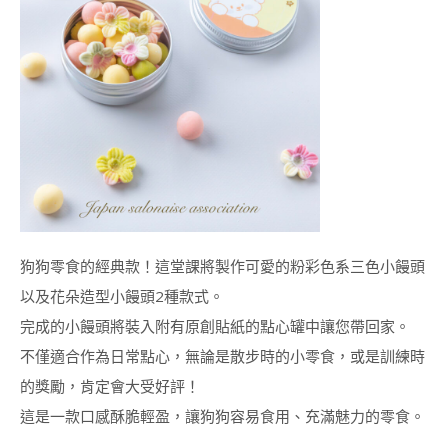
ART INSTRUCTOR
COURSE)
干菓子&半生菓子講
師證書課程
(HIGASHI &
NAMAGASHI
INSTRUCTOR
COURSE)
日式饅頭藝術講師證
書課程
狗狗零食的經典款！這堂課將製作可愛的粉彩色系三色小饅頭
糖霜曲奇 相關課程
以及花朵造型小饅頭2種款式。
糖霜曲奇講師證書課
程( ICING COOKIE
完成的小饅頭將裝入附有原創貼紙的點心罐中讓您帶回家。
DECORATING)
不僅適合作為日常點心，無論是散步時的小零食，或是訓練時
糖霜曲奇進階課程
的獎勵，肯定會大受好評！
(ICING COOKIE
這是一款口感酥脆輕盈，讓狗狗容易食用、充滿魅力的零食。
MASTER
INSTRUCTOR