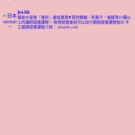
jsa.hk
幫助大家將「喜好」變成事業❣️
提供糖霜，和菓子，蛋糕等45種以
上的講師證書課程～ 取得證書後就可以自行開辦證書課程啦😊
手
工藝類證書課程介紹： @jsahk.craft