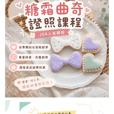
DECO造型麵包講師
證書課程 (DECO
BREAD INSTRUCTOR
COURSE)
手工藝 相關課程
狗狗天然護理用品講
師證書課程
™(DOGGY BODY
CARE)
透明&環保樹脂手工
藝講師證書課程
(CLEAR & ECO
RESIN)
環保樹脂手工藝™講
師證書課程 (ECO
RESIN CRAFT)
日式唧花手工梘講師
證書課程 (PIPING
SOAP FLOWER