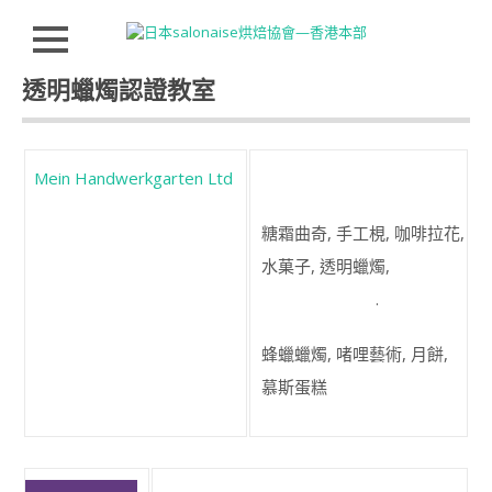
Close
Skip to
透明蠟燭認證教室
HOMEPAGE
content
JSA
講
師
Mein Handwerkgarten Ltd
證
書
糖霜曲奇, 手工梘, 咖啡拉花,
課
程
水菓子, 透明蠟燭,
特
色
.
講
蜂蠟蠟燭, 啫哩藝術, 月餅,
師
介
慕斯蛋糕
紹
INSTRUCTOR
INTRODUCTION
JSA