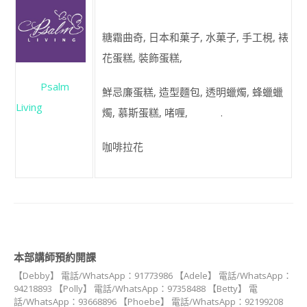
講
師
證
糖霜曲奇, 日本和菓子, 水菓子, 手工梘, 裱
書
花蛋糕, 裝飾蛋糕,
課
程
Psalm
JSA
鮮忌廉蛋糕, 造型麵包, 透明蠟燭, 蜂蠟蠟
CERTIFICATE
Living
燭, 慕斯蛋糕, 啫喱, .
COURSE
造型甜點 相關課程
咖啡拉花
狗狗零食講師證書課
程(DOGGY SNACK)
裸食甜點(RAW
DECO SWEETS)
造型棉花糖講師證書
本部講師預約開課
課程
【Debby】 電話/WhatsApp：91773986 【Adele】 電話/WhatsApp：
狗狗派對美食講師證
94218893 【Polly】 電話/WhatsApp：97358488 【Betty】 電
書課程 (DOGGY
話/WhatsApp：93668896 【Phoebe】 電話/WhatsApp：92199208