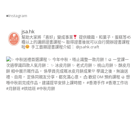
PARTY FOOD
INSTRUCTOR
COURSE)
■Instagram
貓貓造型甜點講師證
jsa.hk
書課程(KITTY DECO
幫助大家將「喜好」變成事業
提供糖霜，和菓子，蛋糕等45
SWEETS
種以上的講師證書課程～ 取得證書後就可以自行開辦證書課程
INSTRUCTOR
啦
手工藝類證書課程介紹： @jsahk.craft
COURSE)
狗狗造型甜點講師證
書課程 (DOGGY
DECO SWEETS
INSTRUCTOR
COURSE)
造型冬甩講師證書課
程
FREE FROM造型甜點
講師證書課程
日式胖卡龍藝術講師