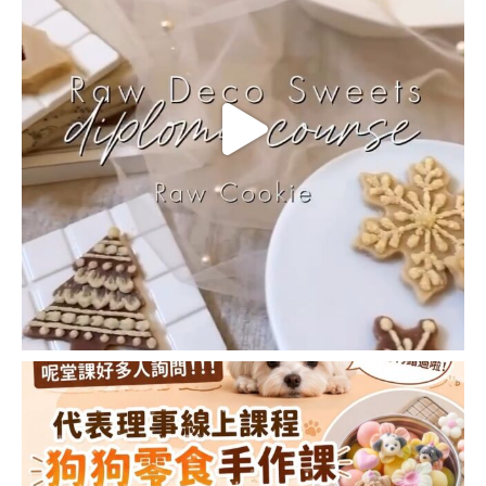
證
教
室
JSA
CERTIFICATED
CLASSROOM
協
會
概
要
ABOUT
JSA
隱私權條款
課
程
規
約
JSA
JAPAN