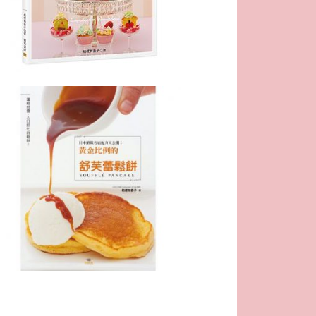
Homepage
JSA
講
JSA
JSA
協
課
JSA
聯