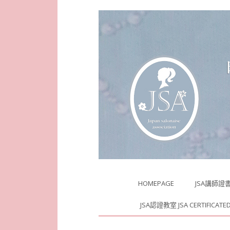
Skip
HOMEPAGE
JSA講師證
to
content
JSA認證教室 JSA CERTIFICATE