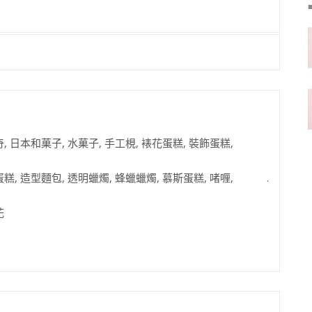
, 日本和菓子, 水菓子, 手工梘, 裱花蛋糕, 裝飾蛋糕,
糕, 造型麵包, 透明蠟燭, 蜂蠟蠟燭, 慕斯蛋糕, 啫喱, .
拉花