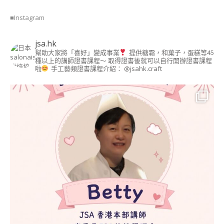
證
書
■Instagram
課
程
jsa.hk
幫助大家將「喜好」變成事業
提供糖霜，和菓子，蛋糕等45
狗
種以上的講師證書課程～ 取得證書後就可以自行開辦證書課程
狗
啦
手工藝類證書課程介紹： @jsahk.craft
派
對
美
食
講
師
證
書
課
程
(DOGGY
PARTY
FOOD
INSTRUCTOR
COURSE)