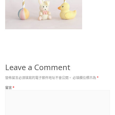
講
師
證
書
課
程
JSA
CERTIFICATE
COURSE
造
型
甜
Leave a Comment
點
相
關
發佈留言必須填寫的電子郵件地址不會公開。
必填欄位標示為
*
課
程
留言
*
狗
狗
零
食