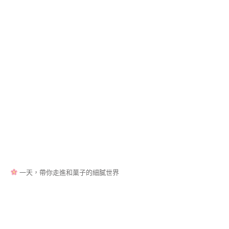
裱
花
蛋
糕
講
師
證
書
課
程
(FLOWER
CAKE
INSTRUCTOR
COURSE)
棒
棒
糖
一天，帶你走進和菓子的細膩世界
蛋
糕
講
師
證
書