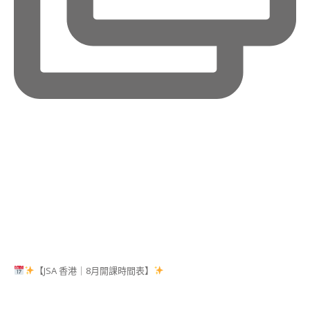
古
力
藝
術
講
師
證
書
課
程
造
型
蒸
饅
頭
藝
術
講
師
【JSA 香港｜8月開課時間表】
證
書
課