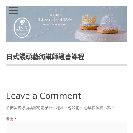
Close
Skip to
HOMEPAGE
content
JSA
講
師
證
日式饅頭藝術講師證書課程
書
課
程
特
色
講
Leave a Comment
師
介
發佈留言必須填寫的電子郵件地址不會公開。
必填欄位標示為
*
紹
INSTRUCTOR
留言
*
INTRODUCTION
JSA