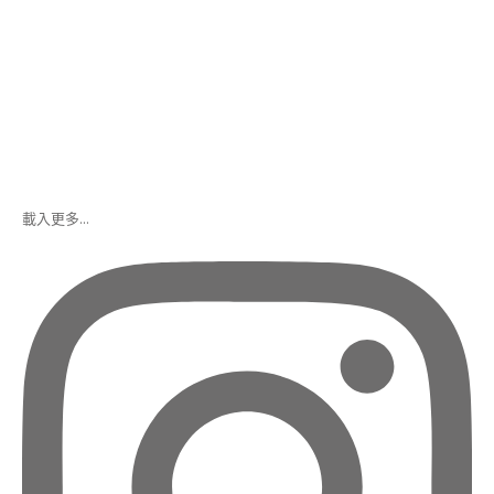
(MOCHI
ART
INSTRUCTOR
COURSE)
日
本
和
菓
子
載入更多...
藝
術
進
階
課
程
日
本
水
菓
子
講