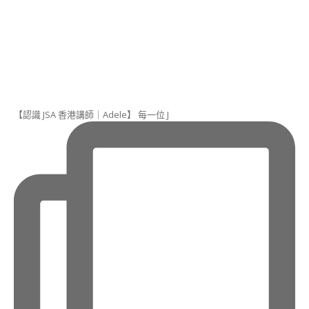
講
師
證
書
課
程
(DOGGY
DECO
【認識 JSA 香港講師｜Adele】 每一位 J
SWEETS
INSTRUCTOR
COURSE)
造
型
冬
甩
講
師
證
書
課
程