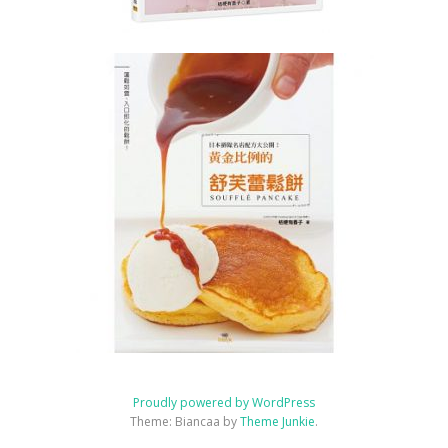
階
課
程
(ICING
COOKIE
MASTER
INSTRUCTOR
COURSE)
雕
塑
花
糖
霜
曲
奇
講
師
證
書
課
Proudly powered by WordPress
程
Theme: Biancaa by
Theme Junkie
.