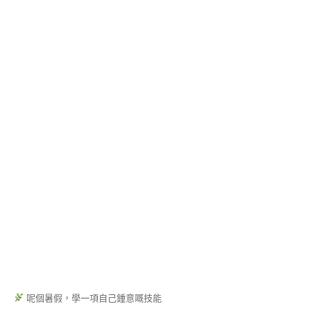
程
(DECO
STEAM
BUN
INSTRUCTOR
CERTIFICATE
COURSE)
豆
蓉
裱
花
&
豆
蓉
手
作
講
師
證
書
課
程
呢個暑假，學一項自己鍾意嘅技能
(BEAN