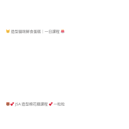
貓
貓
造
型
甜
點
造型貓咪鮮食蛋糕｜一日課程
講
師
證
書
課
程
(KITTY
DECO
SWEETS
INSTRUCTOR
COURSE)
狗
JSA 造型棉花糖課程
一粒粒
狗
造
型
甜
點