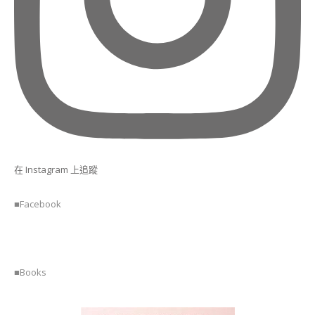
師
證
書
課
程
(MIZUGASHI
ART
INSTRUCTOR
COURSE)
干
菓
子
在 Instagram 上追蹤
&
半
■Facebook
生
菓
子
講
師
證
■Books
書
課
程