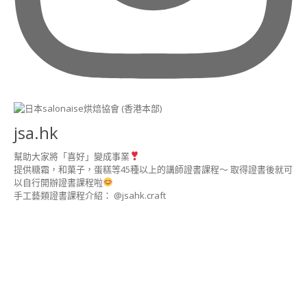
證
書
課
程
狗
狗
派
對
jsa.hk
美
食
講
幫助大家將「喜好」變成事業
師
提供糖霜，和菓子，蛋糕等45種以上的講師證書課程～ 取得證書後就可
證
以自行開辦證書課程啦
書
手工藝類證書課程介紹： @jsahk.craft
課
程
(DOGGY
PARTY
FOOD
INSTRUCTOR
COURSE)