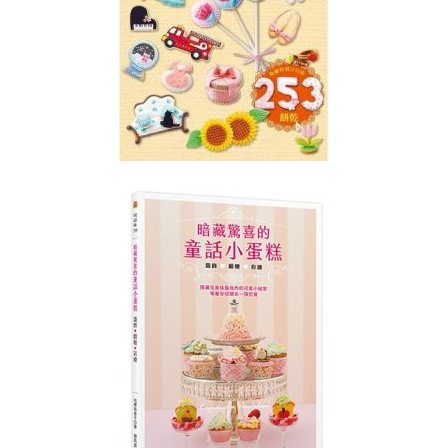
相
關
課
程
糖
霜
曲
奇
講
師
證
書
課
程
( ICING
COOKIE
DECORATING)
糖
霜
曲
奇
進