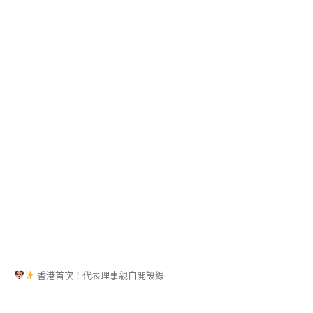
子
藝
術
講
師
證
書
課
程
(NERIKIRI
ART
INSTRUCTOR
COURSE)
MOCHI
藝
術
®
講
師
證
香港首次！代表理事親自開設線
書
課
程