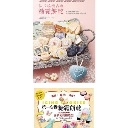
(HIGASHI
&
NAMAGASHI
INSTRUCTOR
COURSE)
日
式
饅
頭
藝
術
講
師
證
書
課
程
糖
霜
曲
奇