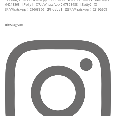
講
94218893 【Polly】 電話/WhatsApp：97358488 【Betty】 電
師
話/WhatsApp：93668896 【Phoebe】 電話/WhatsApp：92199208
證
書
課
■Instagram
程
(DOGGY
SNACK)
裸
食
甜
點
(RAW
DECO
SWEETS)
造
型
棉
花
糖
講
師