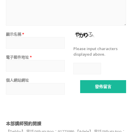
講
師
證
書
課
程
顯示名稱
*
JSA
CERTIFICATE
Please input characters
COURSE
displayed above.
電子郵件地址
*
造
型
甜
點
個人網站網址
相
關
課
程
狗
狗
零
本部講師預約開課
食
【Debby】 電話/WhatsApp：91773986 【Adele】 電話/WhatsApp：