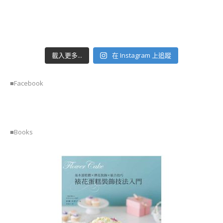
PASTE
FLOWER
&
CRAFT
INSTRUCTOR
COURSE)
載入更多...
在 Instagram 上追蹤
啫
■Facebook
喱
藝
術
講
師
證
■Books
書
課
程
(JELLY
ART
INSTRUCTOR
COURSE)
MACARON