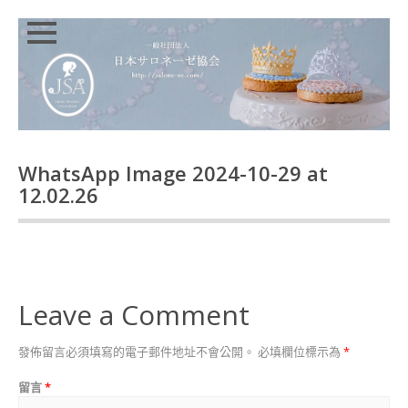
Close
Skip
HOMEPAGE
to
content
JSA
講
師
證
WhatsApp Image 2024-10-29 at
書
12.02.26
課
程
特
色
講
師
Leave a Comment
介
紹
INSTRUCTOR
發佈留言必須填寫的電子郵件地址不會公開。
必填欄位標示為
*
INTRODUCTION
留言
*
JSA