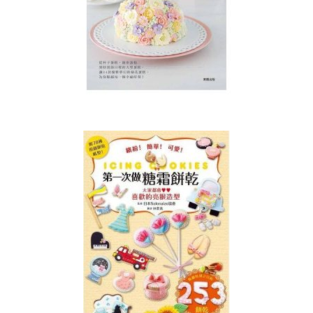
藝
術
講
師
證
書
課
程
(MACARON
ART
INSTRUCTOR
COURSE)
造
型
蛋
糕
相
關
課
程
造
型