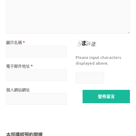
講
師
證
書
課
程
JSA
顯示名稱
*
CERTIFICATE
COURSE
Please input characters
造
displayed above.
電子郵件地址
*
型
甜
點
相
個人網站網址
關
課
程
狗
狗
零
食
本部講師預約開課