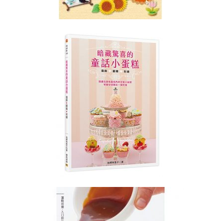
戚
風
蛋
糕
講
師
證
書
課
程
(CHIFFON
CAKE)
造
型
慕
斯
蛋
糕
講
師
證
書