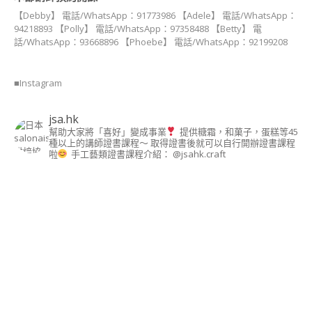
講
【Debby】 電話/WhatsApp：91773986 【Adele】 電話/WhatsApp：
師
94218893 【Polly】 電話/WhatsApp：97358488 【Betty】 電
證
話/WhatsApp：93668896 【Phoebe】 電話/WhatsApp：92199208
書
課
程
■Instagram
(DOGGY
SNACK)
jsa.hk
裸
幫助大家將「喜好」變成事業
提供糖霜，和菓子，蛋糕等45
食
種以上的講師證書課程～ 取得證書後就可以自行開辦證書課程
甜
啦
手工藝類證書課程介紹： @jsahk.craft
點
(RAW
DECO
SWEETS)
造
型
棉
花
糖
講
師