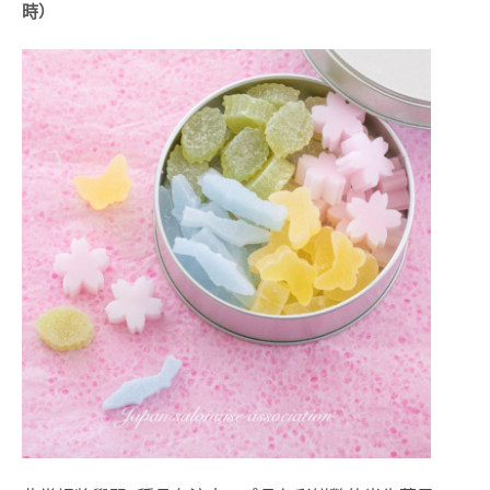
FREE
時）
FROM
造
型
甜
點
講
師
證
書
課
程
日
式
胖
卡
龍
藝
術
講
師
證
書