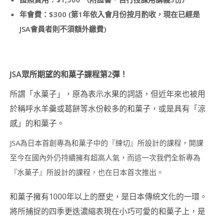
講
師
年會費：$300 (第1年依入會月份按月酌收，現在已經是
證
JSA會員者則不須額外繳費)
書
課
程
(DOGGY
SNACK)
JSA眾所期望的和菓子課程第2彈！
裸
所謂「水菓子」，原為表示水果的詞語，但近年來也被用
食
甜
於稱呼水羊羹或葛餅等水份較多的和菓子，或是具有「涼
點
感」的和菓子。
(RAW
DECO
JSA為日本首創專為和菓子中的『練切』所設計的課程，開課
SWEETS)
至今在國內外仍持續擁有超高人氣，而這一次我們全新專為
造
型
『水菓子』所設計的課程，也在日本首次推出。
棉
花
和菓子擁有1000年以上的歷史，是日本傳統文化的一環。
糖
講
將所捕捉的四季更迭濃縮表現在小巧可愛的和菓子上，是
師