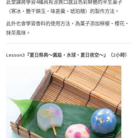
此堂課將學習4種具有涼爽口感且色彩鮮艷的半生菓子
課
（寒冰・艷干錦玉・味甚羹・琥珀糖）的製作方法。
程
造
此外也會學習香料的使用方法，為菓子添加檸檬・櫻花・
型
抹茶風味。
馬
林
糖
講
Lesson3『夏日祭典～圓扇・水球・夏日夜空～』（2小時）
師
證
書
課
程
造
型
點
心
講
師
證
書