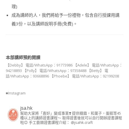
藝
理)
術
講
成為講師的人，我們將給予一份禮物，包含自行授課用講
師
義3份，以及講師說明手冊(免費)。
證
書
課
程
(MACARON
ART
INSTRUCTOR
本部講師預約開課
COURSE)
【Debby】 電話/WhatsApp：91773986 【Adele】 電話/WhatsApp：
94218893 【Polly】 電話/WhatsApp：97358488 【Betty】 電
造
話/WhatsApp：93668896 【Phoebe】 電話/WhatsApp：92199208
型
蛋
糕
■Instagram
相
關
課
jsa.hk
程
幫助大家將「喜好」變成事業❣️
提供糖霜，和菓子，蛋糕等45
種以上的講師證書課程～ 取得證書後就可以自行開辦證書課程
啦😊
手工藝類證書課程介紹： @jsahk.craft
造
型