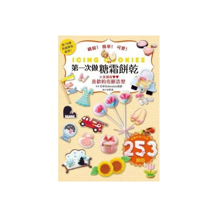
階
課
程
(ICING
COOKIE
MASTER
INSTRUCTOR
COURSE)
雕
塑
花
糖
霜
曲
奇
講
師
證
書
課
程