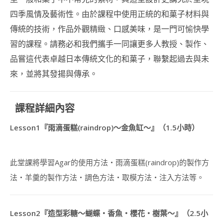
講
四季風情及藝術性。由於課程中使用正統的和菓子材料與
師
證
傳統的技術，作品外觀精緻、口感美味，是一門可愉快學
書
習的課程。請務必和我們攜手一同讓更多人教授、製作、
課
程
品嘗這代表卓越日本傳統文化的和菓子，聯繫起過去與未
(DOGGY
來，並將其發揚與傳承。
DECO
SWEETS
INSTRUCTOR
COURSE)
課程詳細內容
造
Lesson1『雨滴蛋糕(raindrop)～金魚缸～』（1.5小時）
型
冬
甩
講
此堂課將學習Agar的使用方法・雨滴蛋糕(raindrop)的製作方
師
法・羊羹的製作方法・調色方法・取模方法・注入方法等。
證
書
課
程
Lesson2『造型彩糖～蝴蝶・香魚・櫻花・樹葉～』（2.5小