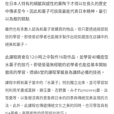
在日本人特有的細膩與感性的薰陶下才得以在長久的歷史
證
書
中傳承至今。因此和菓子可說是最能代表日本精神，最引
課
以為傲的糕點
程
狗
雖然也有多數人認為和菓子是購買的物品，但只要透過按部就
狗
班的學習，即使是初學者也能親手製作出宛如擺放在店鋪中的
派
對
絕美和菓子。
美
食
此課程將會在12小時之中製作16款作品，並學習40種造型
講
師
水菓子的技巧。即使是毫無經驗的初學者也能從基本開始
證
徹底的學習，透過6堂的課程掌握身為講師必備的技術。
書
課
程
課程中將和菓子當中的『水菓子』特別獨立出來，並可學習如
(DOGGY
何利用羊羹或葛餅、錦玉羹、吉野羹、みぞれ(mizore)羹、淡
PARTY
FOOD
雪羹等，以象徵涼爽的意象將日本的四季與傳統完美呈現的方
INSTRUCTOR
法。此外，此課程在傳遞傳統文化之美的同時，也可學習具有
COURSE)
JSA風格，高藝術性的造型設計技巧。