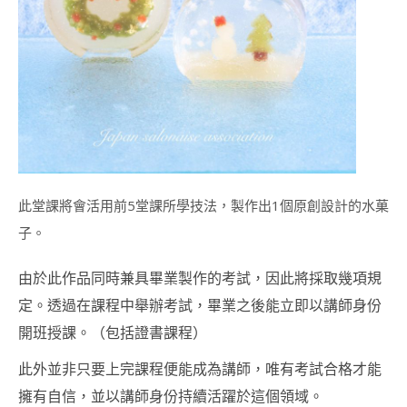
程
(DECO
STEAM
BUN
INSTRUCTOR
CERTIFICATE
COURSE)
豆
蓉
裱
花
此堂課將會活用前5堂課所學技法，製作出1個原創設計的水菓
&
豆
子。
蓉
手
由於此作品同時兼具畢業製作的考試，因此將採取幾項規
作
講
定。透過在課程中舉辦考試，畢業之後能立即以講師身份
師
開班授課。（包括證書課程）
證
書
此外並非只要上完課程便能成為講師，唯有考試合格才能
課
程
擁有自信，並以講師身份持續活躍於這個領域。
(BEAN