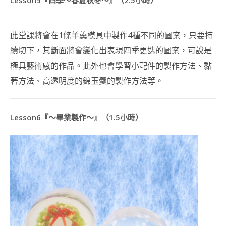
古
力
藝
此堂課將會在1條羊羹模具中製作4種不同的圖案，只要持
術
講
續切下，其斷面將會變化出表現四季更迭的圖案，可說是
師
極具藝術感的作品。此外也會學習小配件的製作方法、黏
證
書
著方法、高透明度的錦玉羹的製作方法等。
課
程
造
Lesson6『～畢業製作～』（1.5小時）
型
蒸
饅
頭
藝
術
講
師
證
書
課