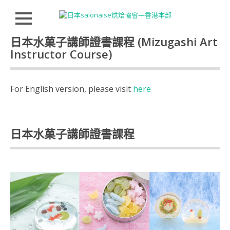
Close
Skip to
日本水菓子講師證書課程 (Mizugashi Art
HOMEPAGE
content
Instructor Course)
JSA
講
師
For English version, please visit
here
證
書
課
程
特
日本水菓子講師證書課程
色
講
師
介
紹
INSTRUCTOR
INTRODUCTION
JSA