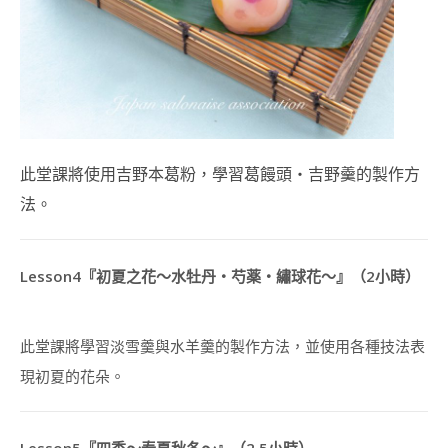
課
程
(DIM
SUM
ART
INSTRUCTOR
COURSE)
造
此堂課將使用吉野本葛粉，學習葛饅頭・吉野羹的製作方
型
月
法。
餅
講
師
證
Lesson4『初夏之花～水牡丹・芍薬・繡球花～』（2小時）
書
課
程
此堂課將學習淡雪羹與水羊羹的製作方法，並使用各種技法表
(MOONCAKE
ART
現初夏的花朵。
INSTRUCTOR
COURSE)
朱
Lesson5『四季～春夏秋冬～』（2.5小時）