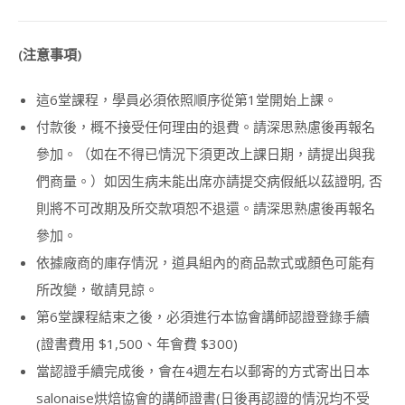
PASTE
FLOWER
&
(注意事項)
CRAFT
INSTRUCTOR
這6堂課程，學員必須依照順序從第1堂開始上課。
COURSE)
付款後，概不接受任何理由的退費。請深思熟慮後再報名
啫
喱
參加。（如在不得已情況下須更改上課日期，請提出與我
藝
們商量。）如因生病未能出席亦請提交病假紙以茲證明, 否
術
講
則將不可改期及所交款項恕不退還。請深思熟慮後再報名
師
參加。
證
書
依據廠商的庫存情況，道具組內的商品款式或顏色可能有
課
所改變，敬請見諒。
程
(JELLY
第6堂課程結束之後，必須進行本協會講師認證登錄手續
ART
INSTRUCTOR
(證書費用 $1,500、年會費 $300)
COURSE)
當認證手續完成後，會在4週左右以郵寄的方式寄出日本
MACARON
salonaise烘焙協會的講師證書(日後再認證的情況均不受