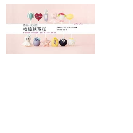
相
關
課
程
糖
霜
曲
奇
講
師
證
書
課
程
( ICING
COOKIE
DECORATING)
糖
霜
曲
奇
進