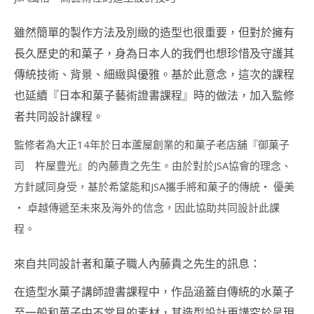
貓
貓
雖然簡單的製作方法及別緻的造型也很重要，但對於擁有
造
型
長久歷史的和菓子，身為日本人的我們也想珍惜及守護其
甜
點
傳統技術、背景、細緻與優雅。基於此意念，這次的課程
講
也延續『日本和菓子藝術證書課程』時的做法，加入監修
師
證
者共同設計課程。
書
課
監修者為大正14年於日本蘆屋創業的和菓子老店舖『御菓子
程
(KITTY
司 杵屋豊光』的內藤貴之先生。由於對於JSA協會的理念、
DECO
方針感同身受，基於希望能和JSA攜手將和菓子的傳統・ 優美
SWEETS
INSTRUCTOR
・ 卓越傳遞至未來及海外的信念，因此協助共同設計此課
COURSE)
程。
狗
狗
來自共同設計者和菓子職人內藤貴之先生的訊息：
造
型
在造型水菓子講師證書課程中，作品涵蓋自傳統的水菓子
甜
至一般和菓子中不常見的素材，其造型設計更講究於呈現
點