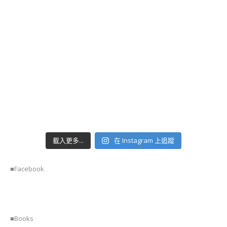
(HIGASHI
&
NAMAGASHI
INSTRUCTOR
COURSE)
日
式
饅
頭
藝
術
講
師
載入更多...
在 Instagram 上追蹤
證
書
課
■Facebook
程
糖
霜
曲
■Books
奇