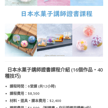
講
師
證
書
課
程
JSA
CERTIFICATE
COURSE
造
型
甜
點
相
日本水菓子講師證書課程介紹 (16個作品・40
關
種技巧)
課
程
課程時間：6堂課 (共12小時)
狗
課程費用：$8,500
狗
零
材料・道具・課本費用：$2,400
食
證照費用：$1,500 （附證書・自行授課用講義3份）