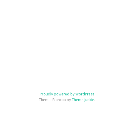
糖
Proudly powered by WordPress
霜
Theme: Biancaa by
Theme Junkie
.
薑
餅
講
Homepage
JSA講師證書課程特色
講師介紹 Instructor Introduction
JSA講師證書課程 JSA Certificate Course
協會概要 About JSA
課程規約
JSA Japan
JSA認證教室 JSA Certificated
聯絡我們 Contact us
師
Classroom
證
書
課
程
(GINGERBREAD
ICING
CERTIFICATE
COURSE)
書
法
藝
術
糖
霜
曲
奇
講