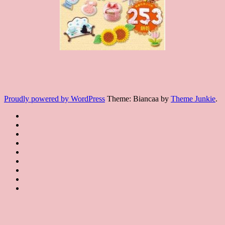
Proudly powered by WordPress
Theme: Biancaa by
Theme Junkie
.
Homepage
JSA
講
講
JSA
師
師
JSA
講
證
介
認
協
師
書
紹
課
證
會
證
JSA
Instructor
課
程
教
概
Japan
書
聯
Introduction
程
規
室
要
課
絡
特
約
JSA
About
程
我
Certificated
JSA
色
JSA