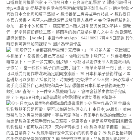
戚
風
蛋
糕
講
師
證
書
課
程
(CHIFFON
CAKE)
造
型
慕
斯
蛋
糕
講
師
證
書