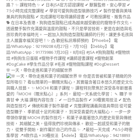
課
程
(MOUSSE
CAKE
ART
INSTRUCTOR
COURSE)
鮮
忌
廉
藝
🌸 一天，帶你走進和菓子的細膩世界
術
造
型
蛋
糕
講
師
證
書
課
程
(WHIPPED