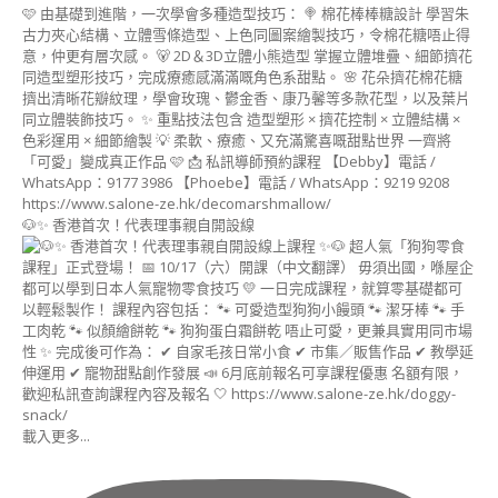
裱
花
蛋
糕
講
師
證
書
課
程
(FLOWER
🐶✨ 香港首次！代表理事親自開設線
CAKE
INSTRUCTOR
COURSE)
棒
棒
糖
蛋
糕
講
載入更多...
師
證
書