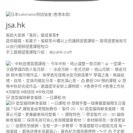
證
書
課
程
jsa.hk
狗
幫助大家將「喜好」變成事業❣️
狗
提供糖霜，和菓子，蛋糕等45種以上的講師證書課程～ 取得證書後就可
派
以自行開辦證書課程啦😊
對
手工藝類證書課程介紹： @jsahk.craft
美
食
講
師
證
書
課
程
🐱 造型貓咪鮮食蛋糕｜一日課程 🎂
(DOGGY
PARTY
FOOD
INSTRUCTOR
COURSE)