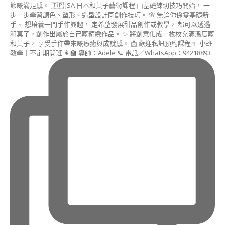
課
程
造
型
馬
林
糖
講
師
證
書
課
程
造
型
點
心
講
師
證
書