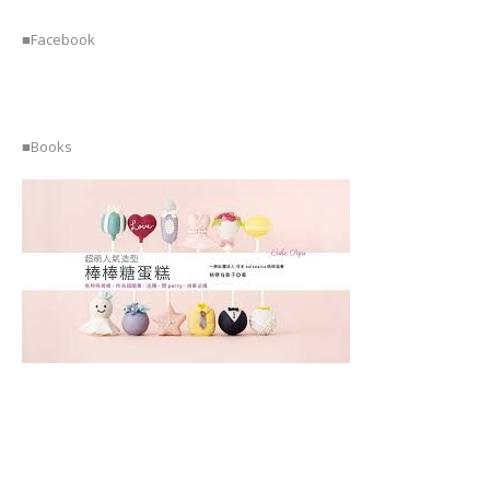
子
藝
■Facebook
術
講
師
證
書
■Books
課
程
(NERIKIRI
ART
INSTRUCTOR
COURSE)
MOCHI
藝
術
®
講
師
證
書
課
程