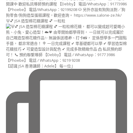
貓
貓
造
型
🐻💕 JSA 造型棉花糖課程 💕 一粒粒
甜
點
講
師
證
書
課
程
【認識 JSA 香港講師｜Adele】 每一位 J
(KITTY
DECO
SWEETS
INSTRUCTOR
COURSE)
狗
狗
造
型
甜
點