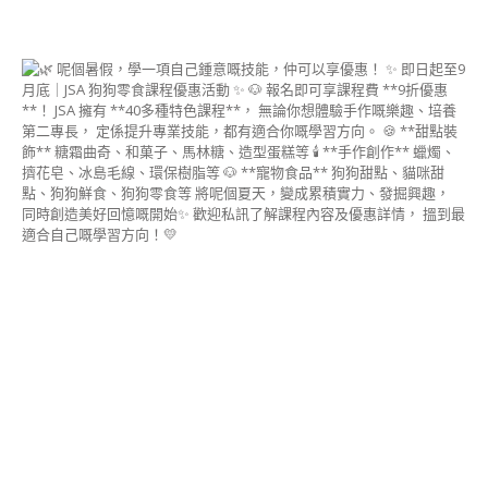
程
(DECO
STEAM
BUN
INSTRUCTOR
CERTIFICATE
COURSE)
豆
蓉
裱
花
&
豆
蓉
手
作
講
師
證
書
課
程
(BEAN