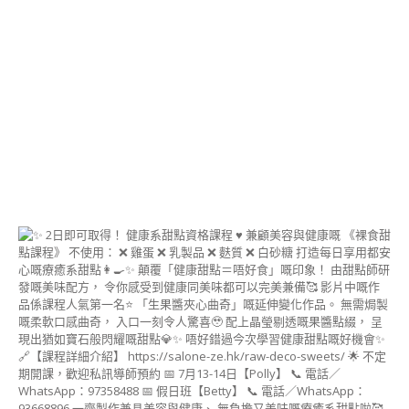
PASTE
FLOWER
&
CRAFT
INSTRUCTOR
COURSE)
啫
喱
藝
術
講
師
證
書
課
程
(JELLY
ART
INSTRUCTOR
COURSE)
MACARON