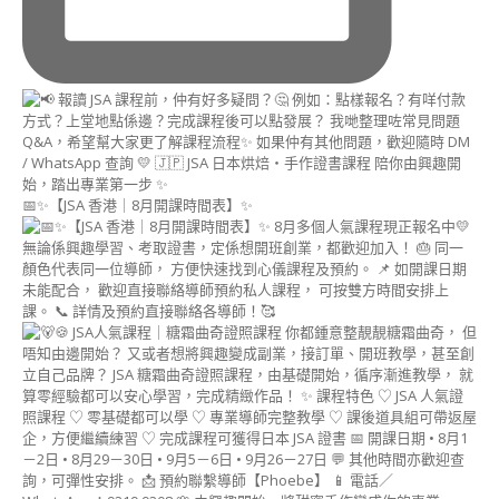
課
程
(DIM
SUM
ART
INSTRUCTOR
COURSE)
造
型
📅✨【JSA 香港｜8月開課時間表】✨
月
餅
講
師
證
書
課
程
(MOONCAKE
ART
INSTRUCTOR
COURSE)
朱