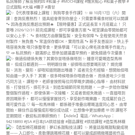
CREAM
CAKE
INSTRUCTOR
COURSE)
派
對
裝
飾
蛋
糕
講
師
證
書
課
程
(PARTY
DECORATION
CAKE
INSTRUCTOR
COURSE)