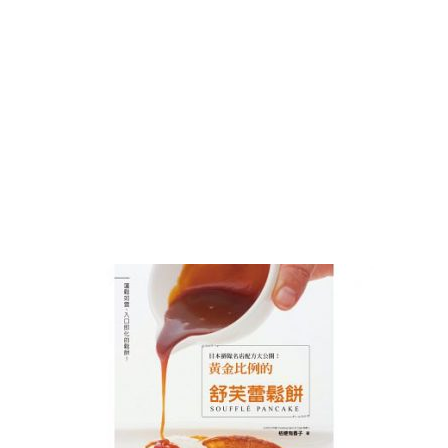
(MOCHI
ART
INSTRUCTOR
COURSE)
日
本
和
菓
子
藝
術
進
階
課
程
日
本
水
菓
子
講