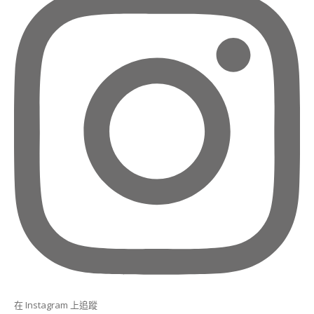
課
程
(CAKE
POP
INSTRUCTOR
COURSE)
日
本
和
菓
子
相
關
課
程
【新
版】
日
本
和
在 Instagram 上追蹤
菓