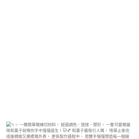
FREE
FROM
造
型
甜
點
講
師
證
書
課
程
日
式
胖
卡
龍
藝
術
講
師
證
書