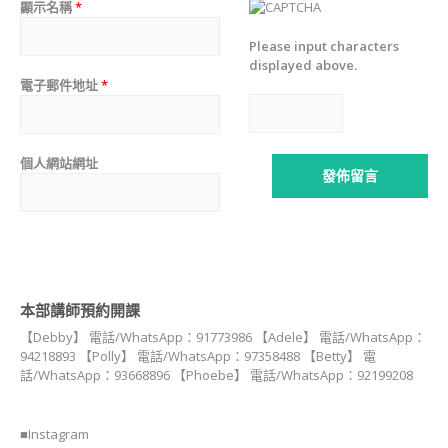
顯示名稱
*
講
師
Please input characters
證
displayed above.
書
電子郵件地址
*
課
程
JSA
CERTIFICATE
個人網站網址
COURSE
造
型
甜
點
相
關
本部講師預約開課
課
【Debby】 電話/WhatsApp：91773986 【Adele】 電話/WhatsApp：
程
94218893 【Polly】 電話/WhatsApp：97358488 【Betty】 電
話/WhatsApp：93668896 【Phoebe】 電話/WhatsApp：92199208
狗
狗
零
■Instagram
食