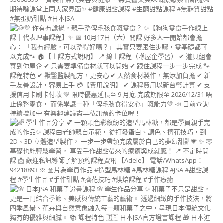
藝
術
講
師
證
書
課
程
(MACARON
ART
INSTRUCTOR
COURSE)
造
型
蛋
糕
相
關
課
程
造
型