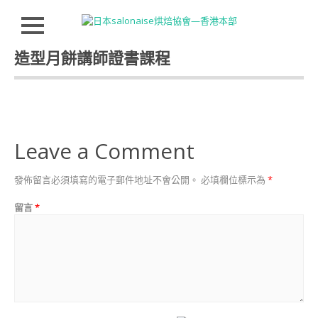
Close
Skip
造型月餅講師證書課程
HOMEPAGE
to
content
JSA
講
師
證
書
Leave a Comment
課
程
特
發佈留言必須填寫的電子郵件地址不會公開。
必填欄位標示為
*
色
留言
*
講
師
介
紹
INSTRUCTOR
INTRODUCTION
JSA