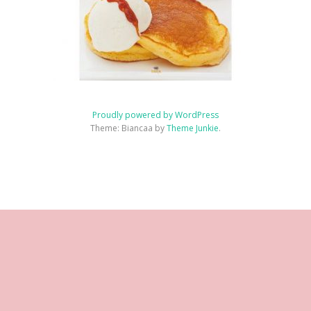
師
證
書
課
程
(MIZUGASHI
ART
INSTRUCTOR
COURSE)
Proudly powered by WordPress
Theme: Biancaa by
Theme Junkie
.
干
菓
子
Homepage
JSA
講
JSA
JSA
協
課
JSA
聯
&
講
師
講
認
會
程
Japan
絡
半
師
介
師
證
概
規
我
生
證
紹
證
教
要
約
們
菓
書
Instructor
書
室
About
Contact
子
課
Introduction
課
JSA
JSA
us
講
程
程
Certificated
師
特
JSA
Classroom
證
色
Certificate
書
Course
課
程