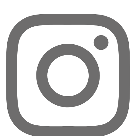
講
師
證
書
課
程
(DOGGY
SNACK)
裸
食
甜
點
(RAW
DECO
SWEETS)
造
型
棉
花
糖
講
師