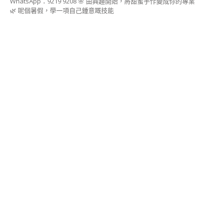
古
🌿 呢個暑假，學一項自己鍾意嘅技能
力
藝
術
講
師
證
書
課
程
造
型
蒸
饅
頭
藝
術
講
師
證
書
課