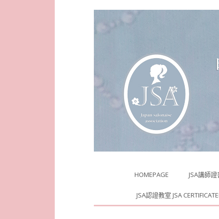
Skip
HOMEPAGE
JSA講師
to
content
JSA認證教室 JSA CERTIFICAT