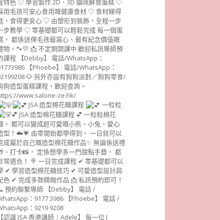
JSA 造型棉花糖課程
一粒粒
【認識 JSA 香港講師｜Adele】 每一位 J