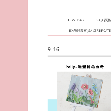
Skip to content
HOMEPAGE
JSA講師
JSA認證教室 JSA CERTIFICAT
9_16