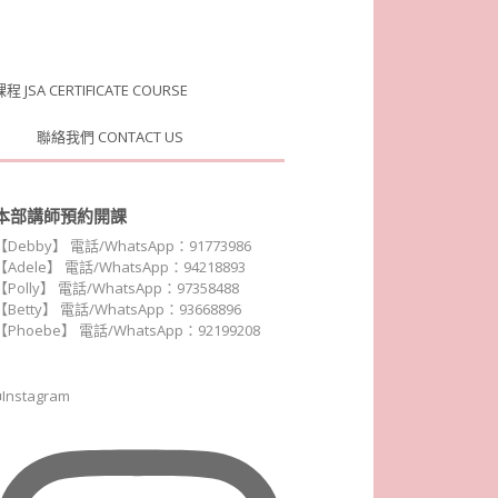
JSA CERTIFICATE COURSE
聯絡我們 CONTACT US
本部講師預約開課
【Debby】 電話/WhatsApp：91773986
【Adele】 電話/WhatsApp：94218893
【Polly】 電話/WhatsApp：97358488
【Betty】 電話/WhatsApp：93668896
【Phoebe】 電話/WhatsApp：92199208
■Instagram