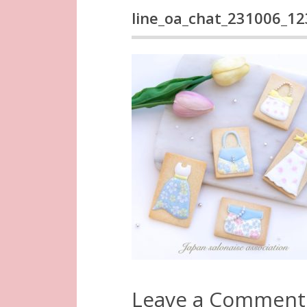
line_oa_chat_231006_1
Leave a Comment