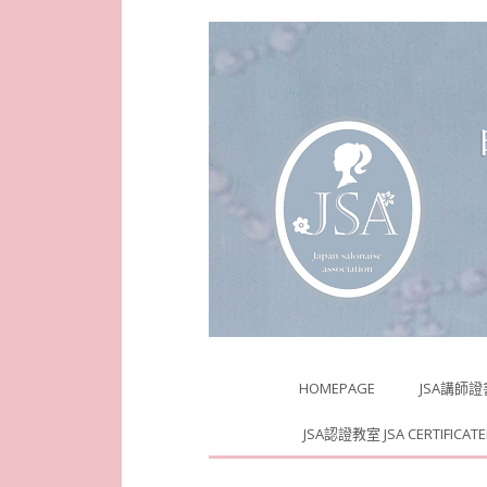
Skip
HOMEPAGE
JSA講師
to
content
JSA認證教室 JSA CERTIFICAT