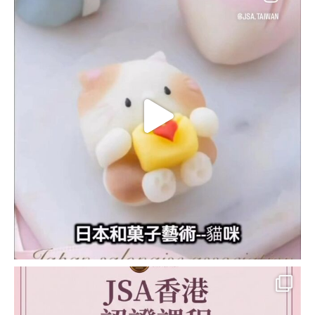
DECO造型麵包講師
證書課程 (DECO
BREAD INSTRUCTOR
COURSE)
手工藝 相關課程
狗狗天然護理用品講
師證書課程
™(DOGGY BODY
CARE)
透明&環保樹脂手工
藝講師證書課程
(CLEAR & ECO
RESIN)
環保樹脂手工藝™講
師證書課程 (ECO
RESIN CRAFT)
日式唧花手工梘講師
證書課程 (PIPING
SOAP FLOWER