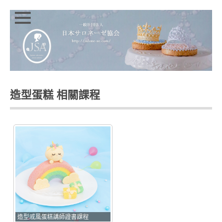
Close
Skip
HOMEPAGE
to
content
JSA
講
師
證
造型蛋糕 相關課程
書
課
程
特
色
講
師
介
紹
INSTRUCTOR
INTRODUCTION
造型戚風蛋糕講師證書課程
JSA