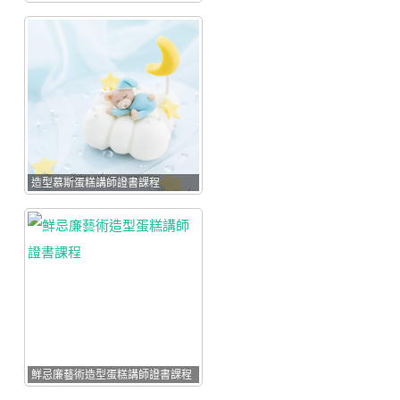
講
師
證
書
課
程
JSA
CERTIFICATE
COURSE
造型慕斯蛋糕講師證書課程
造型甜點 相關課程
狗狗零食講師證書課
程(DOGGY SNACK)
裸食甜點(RAW
DECO SWEETS)
造型棉花糖講師證書
課程
狗狗派對美食講師證
鮮忌廉藝術造型蛋糕講師證書課程
書課程 (DOGGY