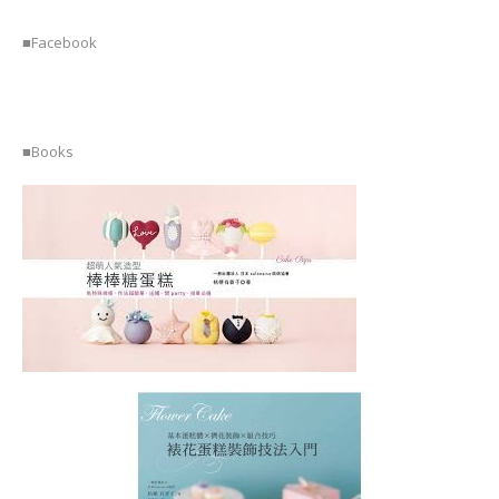
■Facebook
■Books