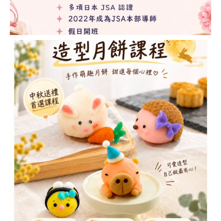
造型慕斯蛋糕講師證
書課程 (MOUSSE
CAKE ART
INSTRUCTOR
COURSE)
鮮忌廉藝術造型蛋糕
講師證書課程
(WHIPPED CREAM
CAKE INSTRUCTOR
COURSE)
派對裝飾蛋糕講師證
書課程 (PARTY
DECORATION CAKE
INSTRUCTOR
COURSE)
裱花蛋糕講師證書課
程 (FLOWER CAKE
INSTRUCTOR
COURSE)