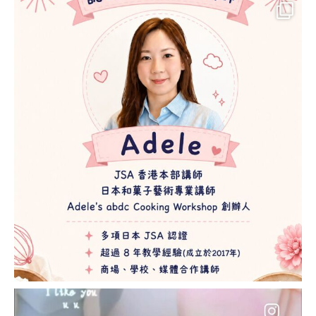
COURSE)
雕塑花糖霜曲奇講師
證書課程
糖霜薑餅講師證書課
程 (GINGERBREAD
ICING CERTIFICATE
COURSE)
書法藝術糖霜曲奇講
師證書課程
(CALLIGRAPHY
ICING COOKIE)
3D糖霜曲奇證書課程
™ ~首飾盒~
造型麵包 相關課程
造型牛角包&丹麥酥
講師證書課程