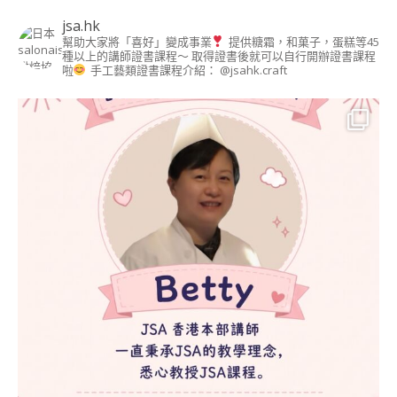
jsa.hk
豆蓉裱花&豆蓉手作
幫助大家將「喜好」變成事業
提供糖霜，和菓子，蛋糕等45
講師證書課程 (BEAN
種以上的講師證書課程～ 取得證書後就可以自行開辦證書課程
PASTE FLOWER &
啦
手工藝類證書課程介紹： @jsahk.craft
CRAFT INSTRUCTOR
COURSE)
啫喱藝術講師證書課
程 (JELLY ART
INSTRUCTOR
COURSE)
MACARON藝術講師
證書課程
(MACARON ART
INSTRUCTOR
COURSE)
造型蛋糕 相關課程
造型戚風蛋糕講師證
書課程 (CHIFFON
CAKE)