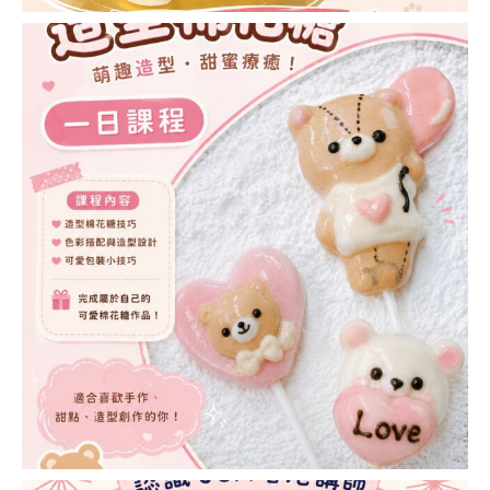
ART INSTRUCTOR
COURSE)
干菓子&半生菓子講
師證書課程
(HIGASHI &
NAMAGASHI
INSTRUCTOR
COURSE)
日式饅頭藝術講師證
書課程
糖霜曲奇 相關課程
糖霜曲奇講師證書課
程( ICING COOKIE
DECORATING)
糖霜曲奇進階課程
(ICING COOKIE
MASTER
INSTRUCTOR