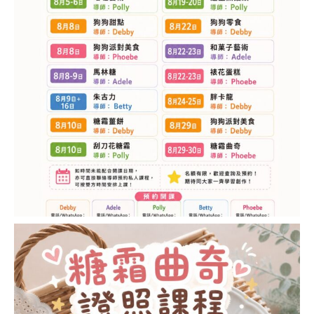
證
教
室
JSA
CERTIFICATED
CLASSROOM
協
會
概
要
ABOUT
JSA
隱私權條款
課
程
規
約
JSA
JAPAN