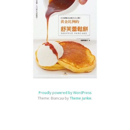
Proudly powered by WordPress
Theme: Biancaa by
Theme Junkie
.
Homepage
JSA
講
JSA
JSA
協
課
JSA
聯
講
師
講
認
會
程
Japan
絡
師
介
師
證
概
規
我